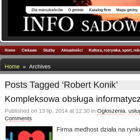
Sun, 9 Aug 2026
Dla mieszkańców
O gminie
Katalog firm
Mapa gminy
Home
Ciekawe
Służby
Aktualności
Kultura, rozrywka, sport, re
Home
» Archives
Posts Tagged ‘Robert Konik’
Kompleksowa obsługa informatyc
Published on 13 lip, 2014 at 12:30 in
Ogłoszenia
,
usłu
Comments
Firma medhost działa na rynk