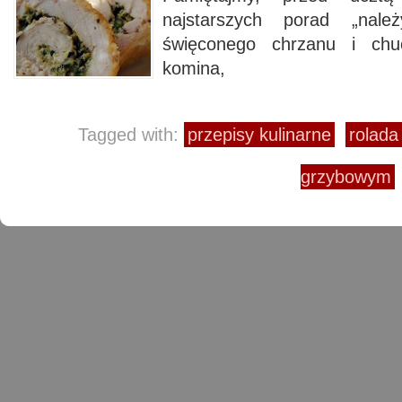
najstarszych porad „nal
święconego chrzanu i chu
komina,
Tagged with:
przepisy kulinarne
rolada
grzybowym