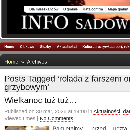
Fri, 7 Aug 2026
Dla mieszkańców
O gminie
Katalog firm
Mapa gminy
Home
Ciekawe
Służby
Aktualności
Kultura, rozrywka, sport, re
Home
» Archives
Posts Tagged ‘rolada z farszem 
grzybowym’
Wielkanoc tuż tuż…
Published on 30 mar, 2026 at 14:00 in
Aktualności
,
da
Viewed times |
No Comments
Pamiętajmy, przed uczt