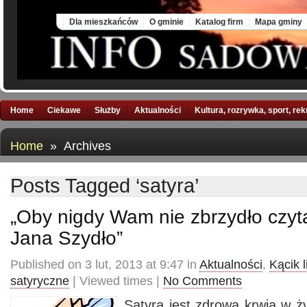
Sun, 9 Aug 2026
Dla mieszkańców
O gminie
Katalog firm
Mapa gminy
Home
Ciekawe
Służby
Aktualności
Kultura, rozrywka, sport, re
Home
» Archives
Posts Tagged ‘satyra’
„Oby nigdy Wam nie zbrzydło czyt
Jana Szydło”
Published on 3 lut, 2013 at 9:47 in
Aktualności
,
Kącik l
satyryczne
| Viewed times |
No Comments
Satyra jest zdrową krwią w ży