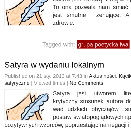
To ona pozwala nam śmiać s
jest smutne i żenujące. 
zdrowie.
Tagged with:
grupa poetycka iwa
Satyra w wydaniu lokalnym
Published on 21 sty, 2013 at 7:43 in
Aktualności
,
Kącik
satyryczne
| Viewed times |
No Comments
Satyra jest utworem lite
krytyczny stosunek autora do
wad ludzkich, obyczajów i s
postaw światopoglądowych itp
pozytywnych wzorców, poprzestając na negacji i