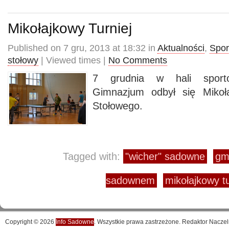
Mikołajkowy Turniej
Published on 7 gru, 2013 at 18:32 in
Aktualności
,
Spor
stołowy
| Viewed times |
No Comments
7 grudnia w hali sporto
Gimnazjum odbył się Mikoła
Stołowego.
Tagged with:
"wicher" sadowne
gm
sadownem
mikołajkowy tu
Copyright © 2026
Info Sadowne
. Wszystkie prawa zastrzeżone. Redaktor Naczel