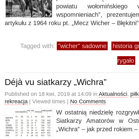
powiatu wołomińskiego
wspomnieniach”, prezentuj
artykułu z 1964 roku pt. „Mecz Wicher – Błękitni”
Tagged with:
"wicher" sadowne
historia
rygało
Déjà vu siatkarzy „Wichra”
Published on 18 kwi, 2019 at 14:09 in
Aktualności
,
pił
rekreacja
| Viewed times |
No Comments
W ostatnią niedzielę rozgryw
Siatkarzy Amatorów w Ost
„Wichra” – jak przed rokiem –