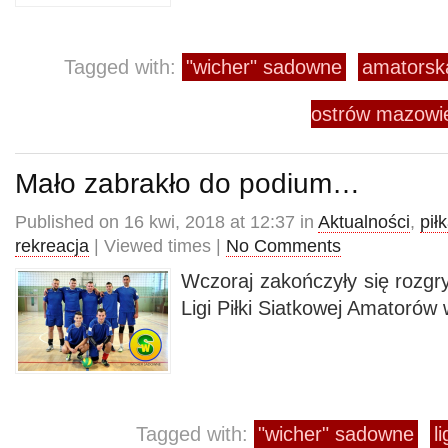
Tagged with:
"wicher" sadowne
amatorska
ostrów mazowi
Mało zabrakło do podium…
Published on 16 kwi, 2018 at 12:37 in
Aktualności
,
pił
rekreacja
| Viewed times |
No Comments
Wczoraj zakończyły się rozgr
Ligi Piłki Siatkowej Amatorów
Tagged with:
"wicher" sadowne
l