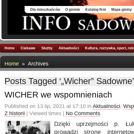
Fri, 7 Aug 2026
Dla mieszkańców
O gminie
Katalog firm
Mapa gminy
Home
Ciekawe
Służby
Aktualności
Kultura, rozrywka, sport, re
Home
» Archives
Posts Tagged ‘„Wicher” Sadowne’
WICHER we wspomnieniach
Published on 13 lip, 2021 at 17:10 in
Aktualności
,
Wsp
Z historii
| Viewed times |
No Comments
Dzięki uprzejmości p. Łu
prowadzi stronę interneto