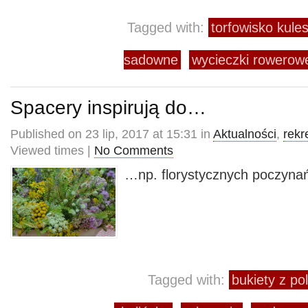
Tagged with:
torfowisko kule
sadowne
wycieczki rowerow
Spacery inspirują do…
Published on 23 lip, 2017 at 15:31 in
Aktualności
,
rekr
Viewed times |
No Comments
…np. florystycznych poczyna
Tagged with:
bukiety z po