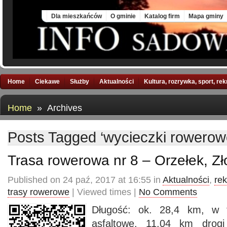
Thu, 6 Aug 2026
Dla mieszkańców
O gminie
Katalog firm
Mapa gminy
Home
Ciekawe
Służby
Aktualności
Kultura, rozrywka, sport, re
Home
» Archives
Posts Tagged ‘wycieczki rowerow
Trasa rowerowa nr 8 – Orzełek, Zł
Published on 24 paź, 2017 at 16:55 in
Aktualności
,
rek
trasy rowerowe
| Viewed times |
No Comments
Długość: ok. 28,4 km, w 
asfaltowe, 11,04 km drogi 