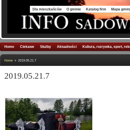
Sat, 8 Aug 2026
Dla mieszkańców
O gminie
Katalog firm
Mapa gmin
Home
Ciekawe
Służby
Aktualności
Kultura, rozrywka, sport, re
Home
» 2019.05.21.7
2019.05.21.7