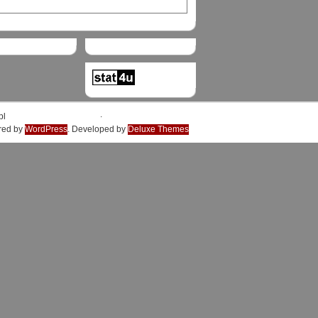
.
pl
red by
WordPress
. Developed by
Deluxe Themes