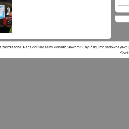
a zastrzeżone. Redaktor Naczelny Portalu: Sławomir Chyliński, info.sadowne@wp.
Powe