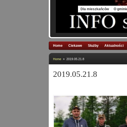
Fri, 7 Aug 2026
Dla mieszkańców
O gmini
Home
Ciekawe
Służby
Aktualności
Home
» 2019.05.21.8
2019.05.21.8