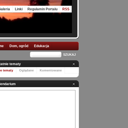
aleria
Linki
Regulamin Portalu
RSS
nne
Dom, ogród
Edukacja
tatnie tematy
ie tematy
Oglądane
Komentowane
lendarium