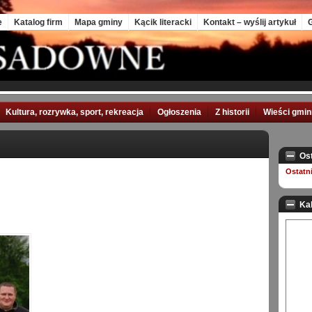
e
Katalog firm
Mapa gminy
Kącik literacki
Kontakt – wyślij artykuł
G
Kultura, rozrywka, sport, rekreacja
Ogłoszenia
Z historii
Wieści gmi
Os
Ostatn
Ka