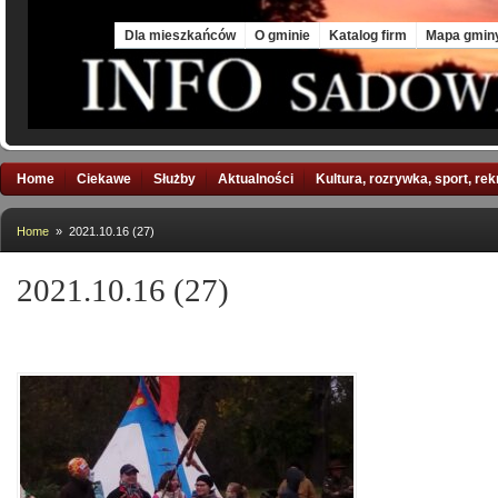
Fri, 7 Aug 2026
Dla mieszkańców
O gminie
Katalog firm
Mapa gmin
Home
Ciekawe
Służby
Aktualności
Kultura, rozrywka, sport, re
Home
» 2021.10.16 (27)
2021.10.16 (27)