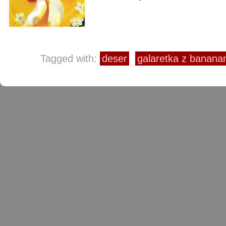
Tagged with:
deser
galaretka z banana