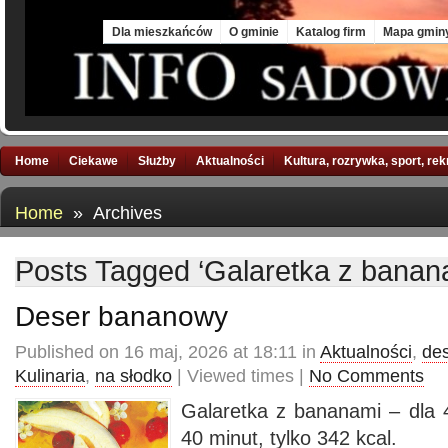
Fri, 7 Aug 2026
Dla mieszkańców
O gminie
Katalog firm
Mapa gmin
Home
Ciekawe
Służby
Aktualności
Kultura, rozrywka, sport, re
Home
» Archives
Posts Tagged ‘Galaretka z banan
Deser bananowy
Published on 16 maj, 2026 at 18:11 in
Aktualności
,
de
Kulinaria
,
na słodko
| Viewed times |
No Comments
Galaretka z bananami – dla 
40 minut, tylko 342 kcal.