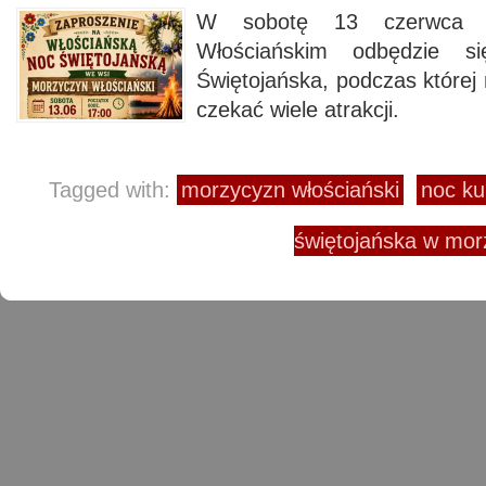
W sobotę 13 czerwca b
Włościańskim odbędzie s
Świętojańska, podczas której
czekać wiele atrakcji.
Tagged with:
morzycyzn włościański
noc ku
świętojańska w mor