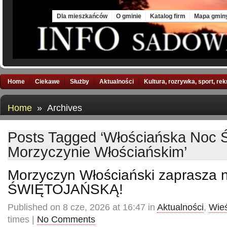
Thu, 6 Aug 2026
Dla mieszkańców
O gminie
Katalog firm
Mapa gmin
Home
Ciekawe
Służby
Aktualności
Kultura, rozrywka, sport, re
Home
» Archives
Posts Tagged ‘Włościańska Noc 
Morzyczynie Włościańskim’
Morzyczyn Włościański zaprasza
ŚWIĘTOJAŃSKĄ!
Published on 8 cze, 2026 at 16:47 in
Aktualności
,
Wieś
times |
No Comments