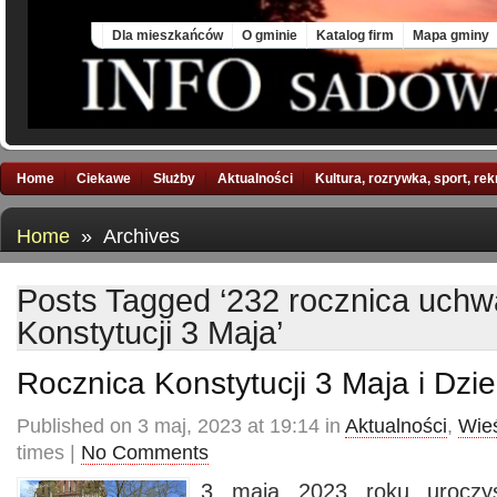
Sat, 8 Aug 2026
Dla mieszkańców
O gminie
Katalog firm
Mapa gminy
Home
Ciekawe
Służby
Aktualności
Kultura, rozrywka, sport, re
Home
» Archives
Posts Tagged ‘232 rocznica uchw
Konstytucji 3 Maja’
Rocznica Konstytucji 3 Maja i Dzi
Published on 3 maj, 2023 at 19:14 in
Aktualności
,
Wie
times |
No Comments
3 maja 2023 roku uroczy