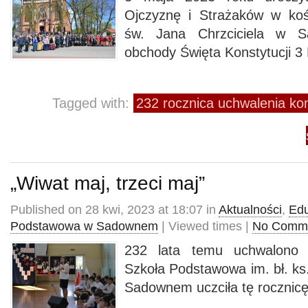
Ojczyznę i Strażaków w koś
św. Jana Chrzciciela w S
obchody Święta Konstytucji 3 
Tagged with:
232 rocznica uchwalenia kon
„Wiwat maj, trzeci maj”
Published on 28 kwi, 2023 at 18:07 in
Aktualności
,
Edu
Podstawowa w Sadownem
| Viewed times |
No Comm
232 lata temu uchwalono 
Szkoła Podstawowa im. bł. k
Sadownem uczciła tę rocznic