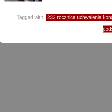
Tagged with:
232 rocznica uchwalenia kons
pod