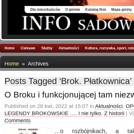
Fri, 7 Aug 2026
Dla mieszkańców
O gminie
Katalog firm
Mapa gminy
Home
Ciekawe
Służby
Aktualności
Kultura, rozrywka, sport, re
Home
» Archives
Posts Tagged ‘Brok. Płatkownica’
O Broku i funkcjonującej tam niezw
Published on 28 kwi, 2022 at 15:07 in
Aktualności
,
OP
LEGENDY BROKOWSKIE …. I nie tylko
,
Z historii
| V
Comments
…o rozbójnikach, a ta