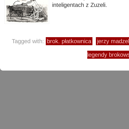
inteligentach z Zuzeli.
Tagged with:
brok. płatkownica
jerzy madze
legendy brokowsk