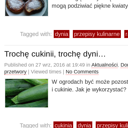
mogą podziwiać piękne kwiaty
Tagged with:
dynia
przepisy kulinarne
Trochę cukinii, trochę dyni…
Published on 27 wrz, 2016 at 19:49 in
Aktualności
,
Do
przetwory
| Viewed times |
No Comments
W ogrodach być może pozost
i cukinie. Jak je wykorzystać?
Tagged with:
cukinia
dynia
przepisy kul