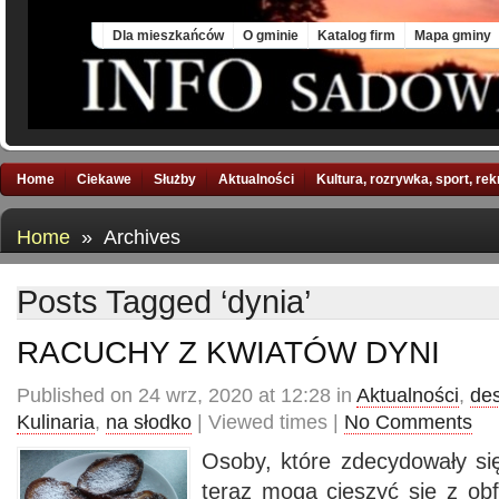
Thu, 6 Aug 2026
Dla mieszkańców
O gminie
Katalog firm
Mapa gminy
Home
Ciekawe
Służby
Aktualności
Kultura, rozrywka, sport, re
Home
» Archives
Posts Tagged ‘dynia’
RACUCHY Z KWIATÓW DYNI
Published on 24 wrz, 2020 at 12:28 in
Aktualności
,
de
Kulinaria
,
na słodko
| Viewed times |
No Comments
Osoby, które zdecydowały się
teraz mogą cieszyć się z obf