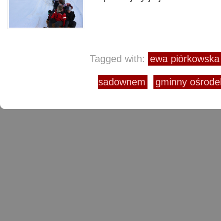
Tagged with:
ewa piórkowska
sadownem
gminny ośrode