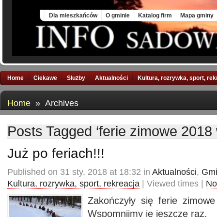
Sat, 8 Aug 2026
Dla mieszkańców
O gminie
Katalog firm
Mapa gminy
Home
Ciekawe
Służby
Aktualności
Kultura, rozrywka, sport, re
Home
» Archives
Posts Tagged ‘ferie zimowe 201
Już po feriach!!!
Published on 31 sty, 2018 at 18:32 in
Aktualności
,
Gmi
Kultura, rozrywka, sport, rekreacja
| Viewed times |
No
Zakończyły się ferie zimow
Wspomnijmy je jeszcze raz.