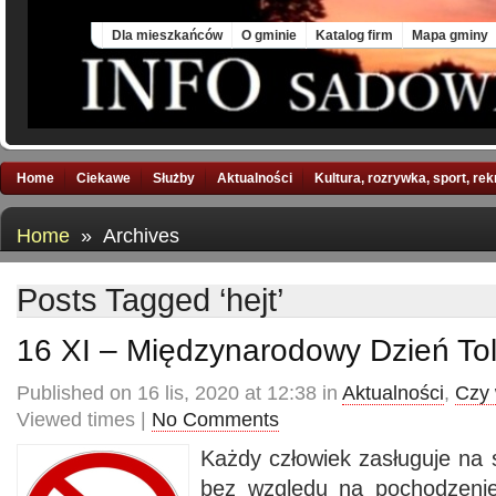
Fri, 7 Aug 2026
Dla mieszkańców
O gminie
Katalog firm
Mapa gminy
Home
Ciekawe
Służby
Aktualności
Kultura, rozrywka, sport, re
Home
» Archives
Posts Tagged ‘hejt’
16 XI – Międzynarodowy Dzień Tol
Published on 16 lis, 2020 at 12:38 in
Aktualności
,
Czy 
Viewed times |
No Comments
Każdy człowiek zasługuje na 
bez względu na pochodzenie