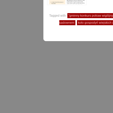
Tagged with:
"gminny konkurs potraw wigilijny
sadownem
koło gospodyń wiejskich 