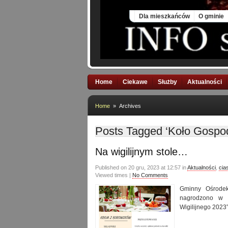
Thu, 6 Aug 2026
Dla mieszkańców
O gminie
Home
Ciekawe
Służby
Aktualności
Home
» Archives
Posts Tagged ‘Koło Gospod
Na wigilijnym stole…
Published on 20 gru, 2023 at 12:57 in
Aktualności
,
cia
Viewed times |
No Comments
Gminny Ośrodek
nagrodzono w „
Wigilijnego 2023”