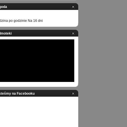
goda
zina po godzinie
Na 16 dni
ilmoteki
steśmy na Facebooku