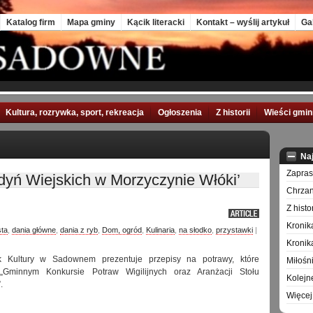
Katalog firm
Mapa gminy
Kącik literacki
Kontakt – wyślij artykuł
Ga
Kultura, rozrywka, sport, rekreacja
Ogłoszenia
Z historii
Wieści gmi
Na
Zapra
yń Wiejskich w Morzyczynie Włóki’
Chrzan
Z hist
Kronik
sta
,
dania główne
,
dania z ryb
,
Dom, ogród
,
Kulinaria
,
na słodko
,
przystawki
|
Kronik
 Kultury w Sadownem prezentuje przepisy na potrawy, które
Miłośn
Gminnym Konkursie Potraw Wigilijnych oraz Aranżacji Stołu
Kolejn
.
Więcej 