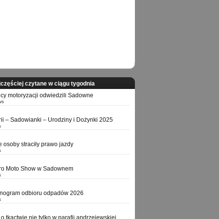
częściej czytane w ciągu tygodnia
icy motoryzacji odwiedzili Sadowne
ws
orii – Sadowianki – Urodziny i Dożynki 2025
s
e osoby straciły prawo jazdy
s
tro Moto Show w Sadownem
s
nogram odbioru odpadów 2026
s
o tkactwie nie tylko w parafii andrzejewskiej,