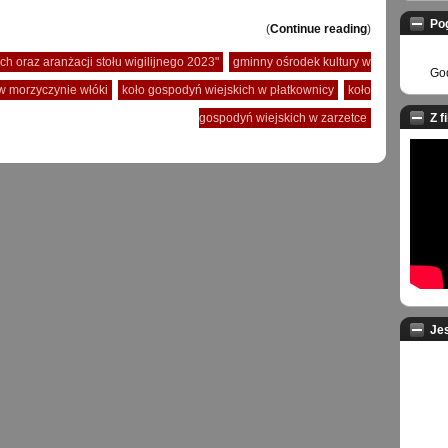
Po
(
Continue reading
)
ch oraz aranżacji stołu wigilijnego 2023"
gminny ośrodek kultury w
God
w morzyczynie włóki
koło gospodyń wiejskich w płatkownicy
koło
gospodyń wiejskich w zarzetce
Z f
Je