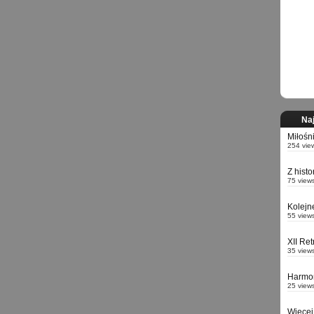
Naj
Miłośn
254 vie
Z hist
75 view
Kolejn
55 view
XII Re
35 view
Harmo
25 view
Więcej 