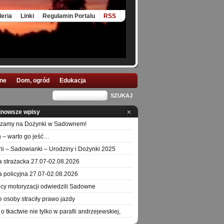
leria
Linki
Regulamin Portalu
RSS
nne
Dom, ogród
Edukacja
jnowsze wpisy
szamy na Dożynki w Sadownem!
 – warto go jeść…
orii – Sadowianki – Urodziny i Dożynki 2025
a strażacka 27.07-02.08.2026
a policyjna 27.07-02.08.2026
icy motoryzacji odwiedzili Sadowne
e osoby straciły prawo jazdy
o tkactwie nie tylko w parafii andrzejewskiej,