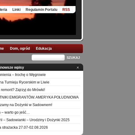
leria
Linki
Regulamin Portalu
RSS
nne
Dom, ogród
Edukacja
jnowsze wpisy
ienia – trochę o Węgrowie
na Turnieju Rycerskim w Liwie
 remont? Zajrzyj do Mrówki!
TNIKI EMIGRANTÓW. AMERYKA POŁUDNIOWA
szamy na Dożynki w Sadownem!
 – warto go jeść…
orii – Sadowianki – Urodziny i Dożynki 2025
a strażacka 27.07-02.08.2026