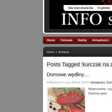
Sun, 9 Aug 2026
Dla mieszkańców
O gminie
Home
Ciekawe
Służby
Aktualności
Home
» Archives
Posts Tagged ‘kurczak na 
Domowe wędliny…
Published on 4 cze, 2026 at 16:32 in
Aktualności
,
Dom
Wieprzowina czy
Oceńmy sami.