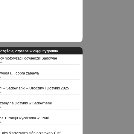
częściej czytane w ciągu tygodnia
icy motoryzacji odwiedzili Sadowne
ws
 woda i… dobra zabawa
s
orii – Sadowianki – Urodziny i Dożynki 2025
s
szamy na Dożynki w Sadownem!
s
na Turnieju Rycerskim w Liwie
s
k, aby ślady twych stóp przetrwały Cię”