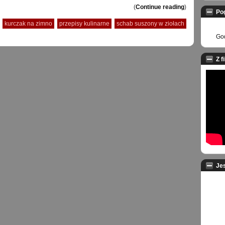
(
Continue reading
)
Po
kurczak na zimno
przepisy kulinarne
schab suszony w ziołach
God
Z f
Je