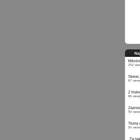
Naj
Miłośn
252 vie
Skwar,
87 view
Z hist
86 view
Zapra
50 view
Tłumy 
50 view
„Żyj ta