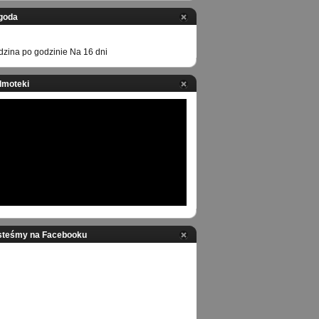
goda
zina po godzinie
Na 16 dni
ilmoteki
steśmy na Facebooku