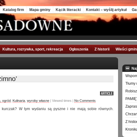
Katalog firm
Mapa gminy
Kącik literacki
Kontakt – wyślij artykuł
Ga
Kultura, rozrywka, sport, rekreacja
Ogłoszenia
Z historii
Wieści gmi
Na
Wspomn
zimno’
Tłumy 
Robisz
PAMIĘ
, ogród
,
Kulinaria
,
wyroby własne
| Viewed times |
No Comments
Zapra
 kurczak? W tym wydaniu są pyszne i nie mają sobie równych.
Chrzan
Z hist
Kronik