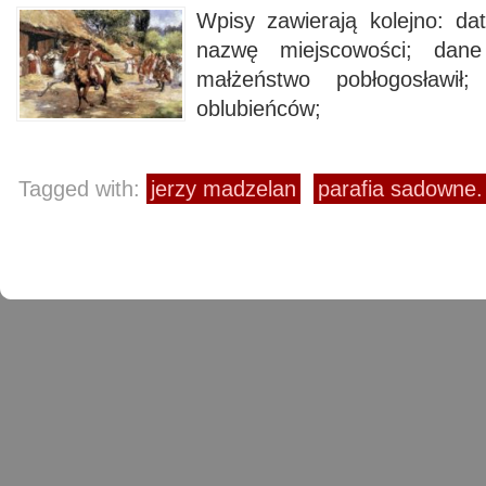
Wpisy zawierają kolejno: da
nazwę miejscowości; dane
małżeństwo pobłogosławił
oblubieńców;
Tagged with:
jerzy madzelan
parafia sadowne.