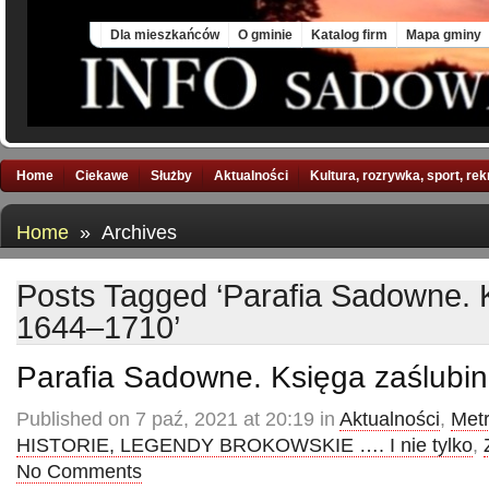
Fri, 7 Aug 2026
Dla mieszkańców
O gminie
Katalog firm
Mapa gminy
Home
Ciekawe
Służby
Aktualności
Kultura, rozrywka, sport, re
Home
» Archives
Posts Tagged ‘Parafia Sadowne. 
1644–1710’
Parafia Sadowne. Księga zaślubi
Published on 7 paź, 2021 at 20:19 in
Aktualności
,
Metr
HISTORIE, LEGENDY BROKOWSKIE …. I nie tylko
,
No Comments