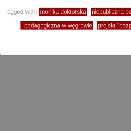
Tagged with:
monika doktorska
niepubliczna p
- pedagogiczna w węgrowie
projekt "bez