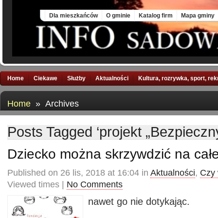
Sun, 9 Aug 2026
Dla mieszkańców
O gminie
Katalog firm
Mapa gminy
Home
Ciekawe
Służby
Aktualności
Kultura, rozrywka, sport, re
Home
» Archives
Posts Tagged ‘projekt „Bezpiecz
Dziecko można skrzywdzić na całe
Published on 26 lis, 2018 at 16:04 in
Aktualności
,
Czy 
Viewed times |
No Comments
nawet go nie dotykając.