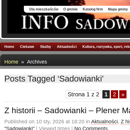
Fri, 7 Aug 2026
Dla mieszkańców
O gminie
Katalog firm
Mapa gminy
Home
Ciekawe
Służby
Aktualności
Kultura, rozrywka, sport, re
Home
» Archives
Posts Tagged ‘Sadowianki’
Strona 1 z 2
1
2
»
Z historii – Sadowianki – Plener Ma
Published on 10 sty, 2026 at 18:20 in
Aktualności
,
Z hi
"Sadowianki"
| Viewed times |
No Comments