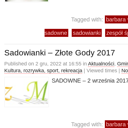
Tagged with:
barbara 
sadowne
sadowianki
zespół ś
Sadowianki – Złote Gody 2017
Published on 2 gru, 2022 at 16:55 in
Aktualności
,
Gmin
Kultura, rozrywka, sport, rekreacja
| Viewed times |
No
SADOWNE – 2 września 2017
Tagged with:
barbara 