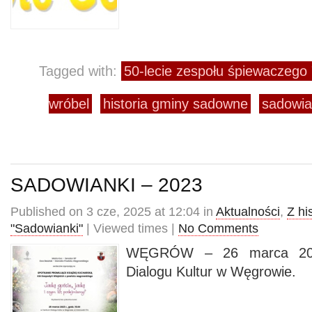
Tagged with:
50-lecie zespołu śpiewaczego 
wróbel
historia gminy sadowne
sadowia
SADOWIANKI – 2023
Published on 3 cze, 2025 at 12:04 in
Aktualności
,
Z his
"Sadowianki"
| Viewed times |
No Comments
WĘGRÓW – 26 marca 202
Dialogu Kultur w Węgrowie.