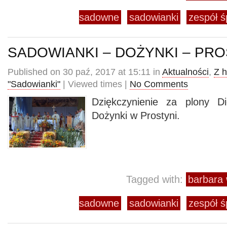
sadowne
sadowianki
zespół ś
SADOWIANKI – DOŻYNKI – PR
Published on 30 paź, 2017 at 15:11 in
Aktualności
,
Z h
"Sadowianki"
| Viewed times |
No Comments
Dziękczynienie za plony Die
Dożynki w Prostyni.
Tagged with:
barbara 
sadowne
sadowianki
zespół ś