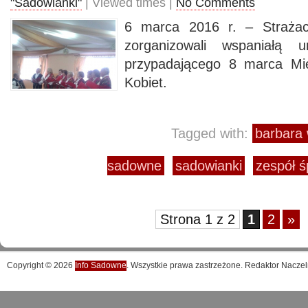
"Sadowianki"
| Viewed times |
No Comments
6 marca 2016 r. – Straża
zorganizowali wspaniałą u
przypadającego 8 marca Mi
Kobiet.
Tagged with:
barbara 
sadowne
sadowianki
zespół ś
Strona 1 z 2
1
2
»
Copyright © 2026
Info Sadowne
. Wszystkie prawa zastrzeżone. Redaktor Naczel