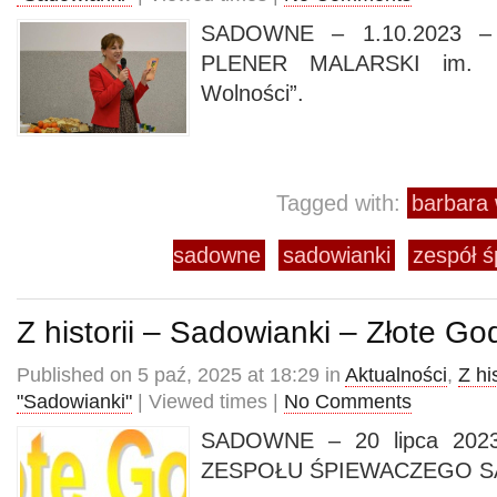
SADOWNE – 1.10.2023 – 
PLENER MALARSKI im. E
Wolności”.
Tagged with:
barbara 
sadowne
sadowianki
zespół ś
Z historii – Sadowianki – Złote G
Published on 5 paź, 2025 at 18:29 in
Aktualności
,
Z his
"Sadowianki"
| Viewed times |
No Comments
SADOWNE – 20 lipca 202
ZESPOŁU ŚPIEWACZEGO S