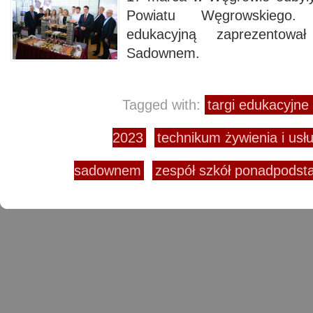
Powiatu Węgrowskiego.
edukacyjną zaprezento
Sadownem.
Tagged with:
targi edukacyjn
2023
technikum żywienia i us
sadownem
zespół szkół ponadpods