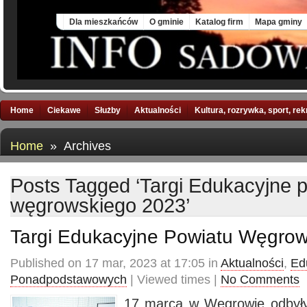
Thu, 6 Aug 2026
Dla mieszkańców
O gminie
Katalog firm
Mapa gminy
Home
Ciekawe
Służby
Aktualności
Kultura, rozrywka, sport, re
Home
» Archives
Posts Tagged ‘Targi Edukacyjne 
węgrowskiego 2023’
Targi Edukacyjne Powiatu Węgro
Published on 17 mar, 2023 at 17:05 in
Aktualności
,
Ed
Ponadpodstawowych
| Viewed times |
No Comments
17 marca w Węgrowie odbyły