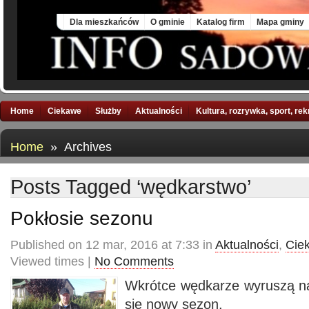
Sun, 9 Aug 2026
Dla mieszkańców
O gminie
Katalog firm
Mapa gminy
Home
Ciekawe
Służby
Aktualności
Kultura, rozrywka, sport, re
Home
» Archives
Posts Tagged ‘wędkarstwo’
Pokłosie sezonu
Published on 12 mar, 2016 at 7:33 in
Aktualności
,
Cie
Viewed times |
No Comments
Wkrótce wędkarze wyruszą na
się nowy sezon.