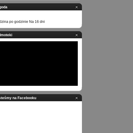
goda
zina po godzinie
Na 16 dni
ilmoteki
steśmy na Facebooku