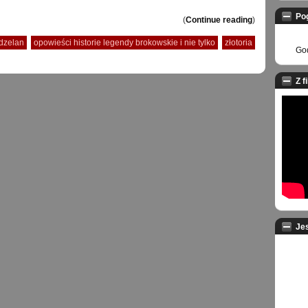
Po
(
Continue reading
)
dzelan
opowieści historie legendy brokowskie i nie tylko
złotoria
God
Z f
Je