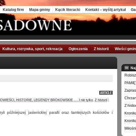
Katalog firm
Mapa gminy
Kącik literacki
Kontakt – wyślij artykuł
Ga
Kultura, rozrywka, sport, rekreacja
Ogłoszenia
Z historii
Wieści gmi
Na
Robisz
PAMIĘ
Zapra
Chrzan
OWIEŚCI, HISTORIE, LEGENDY BROKOWSKIE …. I nie tylko
,
Z historii
|
Z hist
czyli późniejszej jasienickiej parafii oraz tamtejszych kościołów i
Kronik
Kronik
Miłośn