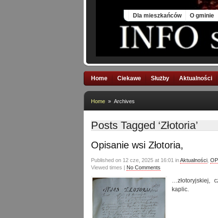
Sat, 8 Aug 2026
Dla mieszkańców
O gminie
Home
Ciekawe
Służby
Aktualności
Home
» Archives
Posts Tagged ‘Złotoria’
Opisanie wsi Złotoria,
Published on 12 cze, 2025 at 16:01 in
Aktualności
,
OP
Viewed times |
No Comments
…złotoryjskiej, 
kaplic.