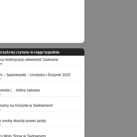
częściej czytane w ciągu tygodnia
icy motoryzacji odwiedzili Sadowne
ws
orii – Sadowianki – Urodziny i Dożynki 2025
s
 woda i… dobra zabawa
s
szamy na Dożynki w Sadownem!
s
e osoby straciły prawo jazdy
s
tro Moto Show w Sadownem