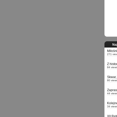
Naj
Miłośn
271 vie
Z hist
84 view
Skwar,
80 view
Zapra
44 view
Kolejn
34 view
XII Re