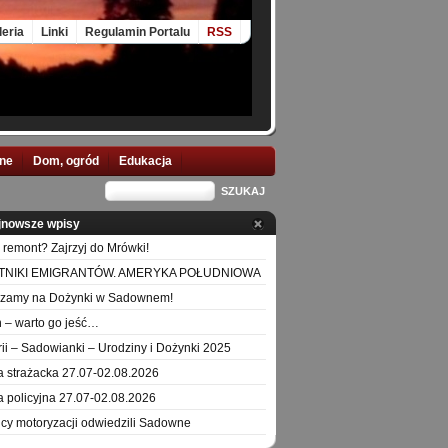
leria
Linki
Regulamin Portalu
RSS
nne
Dom, ogród
Edukacja
jnowsze wpisy
 remont? Zajrzyj do Mrówki!
TNIKI EMIGRANTÓW. AMERYKA POŁUDNIOWA
szamy na Dożynki w Sadownem!
 – warto go jeść…
orii – Sadowianki – Urodziny i Dożynki 2025
a strażacka 27.07-02.08.2026
a policyjna 27.07-02.08.2026
icy motoryzacji odwiedzili Sadowne