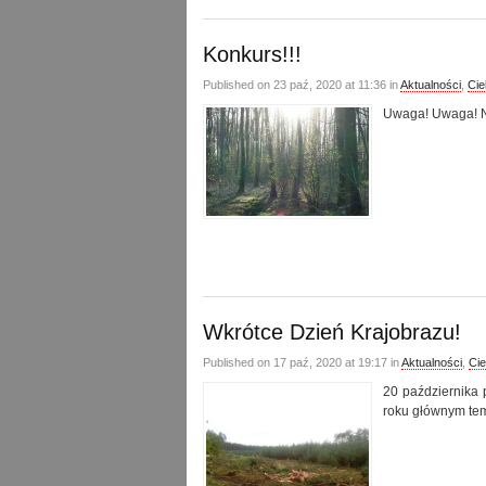
Konkurs!!!
Published on 23 paź, 2020 at 11:36 in
Aktualności
,
Ci
Uwaga! Uwaga! 
Wkrótce Dzień Krajobrazu!
Published on 17 paź, 2020 at 19:17 in
Aktualności
,
Ci
20 października 
roku głównym tem