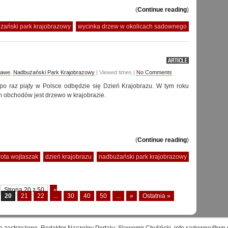
(
Continue reading
)
żański park krajobrazowy
wycinka drzew w okolicach sadownego
kawe
,
Nadbużański Park Krajobrazowy
| Viewed times |
No Comments
po raz piąty w Polsce odbędzie się Dzień Krajobrazu. W tym roku
 obchodów jest drzewo w krajobrazie.
(
Continue reading
)
rota wojtaszak
dzień krajobrazu
nadbużański park krajobrazowy
Strona 20 z 50
«
20
21
22
...
30
40
50
...
»
Ostatnia »