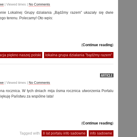
we
| Viewed times |
No Comments
tronie Lokalnej Grupy działania „Bądźmy razem” ukazały się dwie
ego terenu. Polecamy! Oto wpis:
(
Continue reading
)
acja piękno naszej polski
lokalna grupa działania "bądźmy razem"
we
| Viewed times |
No Comments
ejna rocznica. W tych dniach mija ósma rocznica utworzenia Portalu
iękuję Państwu za wspólne lata!
(
Continue reading
)
Tagged with:
8 lat portalu info sadowne
info sadowne