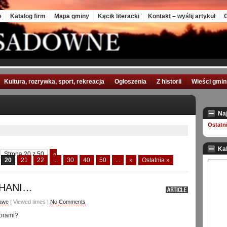
e
Katalog firm
Mapa gminy
Kącik literacki
Kontakt – wyślij artykuł
G
Kultura, rozrywka, sport, rekreacja
Ogłoszenia
Z historii
Wieści gmi
Na
Ostatn
Ka
Strona 20 z 50
«
20
21
22
...
30
40
50
...
»
Ostatnia »
HANI…
awe
| Viewed times |
No Comments
orami?