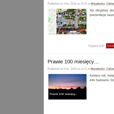
Published on 9 lis, 2020 at 15:31 in
Aktualności
,
Cieka
Na oficjalnej s
prezentacje nasz
Tagged with:
fund
Prawie 100 miesięcy…
Published on 8 lis, 2020 at 12:31 in
Aktualności
,
Cieka
Kolejny rok, kol
Info Sadowne. Dz