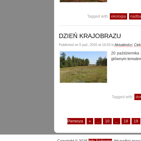
Tagged with:
ekologia
nadbu
DZIEŃ KRAJOBRAZU
Published on 5 paź, 2020 at 16:03 in
Aktualności
,
Cie
20 października 
głównym tematem
Tagged with:
do
Pierwsza
«
...
10
...
18
19