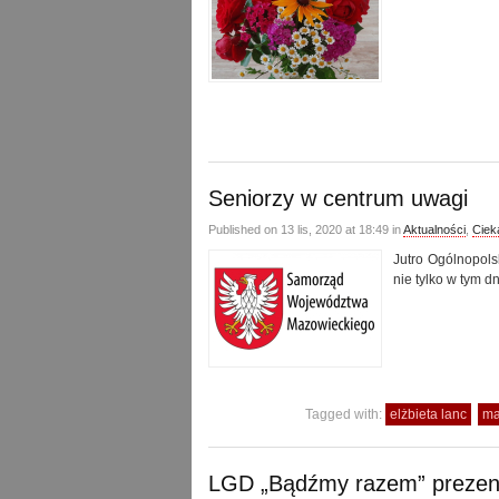
Seniorzy w centrum uwagi
Published on 13 lis, 2020 at 18:49 in
Aktualności
,
Ciek
Jutro Ogólnopols
nie tylko w tym d
Tagged with:
elżbieta lanc
ma
LGD „Bądźmy razem” preze