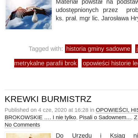
Materiał powstał na podstaw
udostępnionych przez prob
ks. prał. mgr lic. Jarosława H
Tagged with:
historia gminy sadowne
metrykalne parafii brok
opowieści historie l
KREWKI BURMISTRZ
Published on 4 cze, 2020 at 16:28 in
OPOWIEŚCI, HI
BROKOWSKIE …. I nie tylko
,
Pisali o Sadownem...
,
Z
No Comments
Do Urzędu i Ksiąg nini