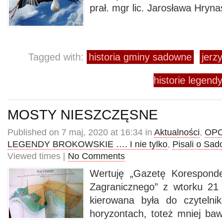
prał. mgr lic. Jarosława Hryna
Tagged with:
historia gminy sadowne
jerz
historie legendy
MOSTY NIESZCZĘSNE
Published on 7 maj, 2020 at 16:34 in
Aktualności
,
OPO
LEGENDY BROKOWSKIE …. I nie tylko
,
Pisali o Sa
Viewed times |
No Comments
Wertuję „Gazetę Korespond
Zagranicznego” z wtorku 21
kierowana była do czytelni
horyzontach, toteż mniej bawi