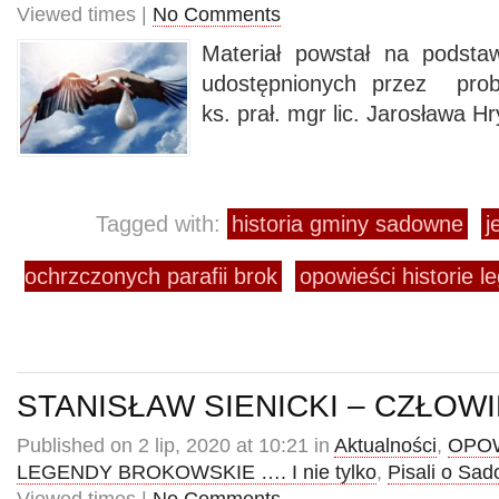
Viewed times |
No Comments
Materiał powstał na podstaw
udostępnionych przez prob
ks. prał. mgr lic. Jarosława H
Tagged with:
historia gminy sadowne
j
ochrzczonych parafii brok
opowieści historie l
STANISŁAW SIENICKI – CZŁOWI
Published on 2 lip, 2020 at 10:21 in
Aktualności
,
OPOW
LEGENDY BROKOWSKIE …. I nie tylko
,
Pisali o Sa