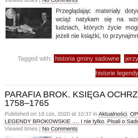
Viewed times |
No Comments
Przeglądając materiały dotyc
wciąż natykam się na wzm
ludziach, których życie mo
jeżeli nie książki, to przynajm
Tagged with:
historia gminy sadowne
jerz
historie legendy
PARAFIA BROK. KSIĘGA OCHR
1758–1765
Published on 18 cze, 2020 at 10:37 in
Aktualności
,
OP
LEGENDY BROKOWSKIE …. I nie tylko
,
Pisali o Sa
Viewed times |
No Comments