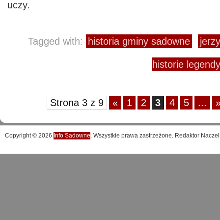
uczy.
Tagged with:
historia gminy sadowne
jerz
historie legendy
Strona 3 z 9
«
1
2
3
4
5
...
Copyright © 2026
Info Sadowne
. Wszystkie prawa zastrzeżone. Redaktor Naczel