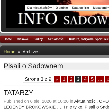
Fri, 7 Aug 2026
Dla mieszkańców
O gminie
Katalog firm
Mapa gmin
Home
Ciekawe
Służby
Aktualności
Kultura, rozrywka, sport, re
Home
» Archives
Pisali o Sadownem…
Strona 3 z 9
«
1
2
3
4
5
...
TATARZY
Published on 6 sie, 2020 at 10:20 in
Aktualności
,
OPOW
LEGENDY BROKOWSKIE …. I nie tylko
,
Pisali o Sa