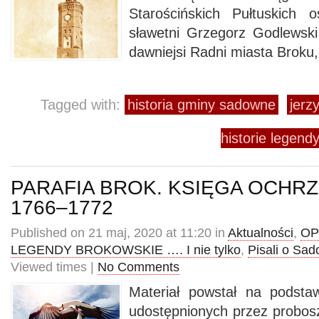
Starościńskich Pułtuskich o
sławetni Grzegorz Godlewski
dawniejsi Radni miasta Broku
Tagged with:
historia gminy sadowne
jerz
historie legendy
PARAFIA BROK. KSIĘGA OCHR
1766–1772
Published on 21 maj, 2020 at 11:20 in
Aktualności
,
OP
LEGENDY BROKOWSKIE …. I nie tylko
,
Pisali o Sa
Viewed times |
No Comments
Materiał powstał na podstaw
udostępnionych przez probos