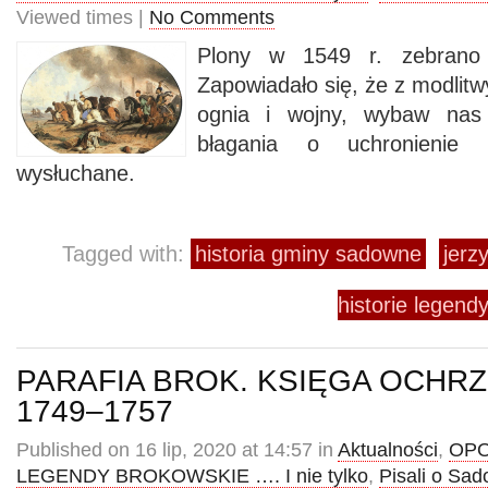
Viewed times |
No Comments
Plony w 1549 r. zebrano 
Zapowiadało się, że z modlitw
ognia i wojny, wybaw nas 
błagania o uchronienie 
wysłuchane.
Tagged with:
historia gminy sadowne
jerz
historie legendy
PARAFIA BROK. KSIĘGA OCHR
1749–1757
Published on 16 lip, 2020 at 14:57 in
Aktualności
,
OPO
LEGENDY BROKOWSKIE …. I nie tylko
,
Pisali o Sa