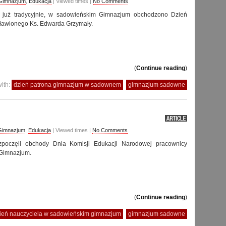
 Gimnazjum
,
Edukacja
| Viewed times |
No Comments
, już tradycyjnie, w sadowieńskim Gimnazjum obchodzono Dzień
ławionego Ks. Edwarda Grzymały.
(
Continue reading
)
ith:
dzień patrona gimnazjum w sadownem
gimnazjum sadowne
Gimnazjum
,
Edukacja
| Viewed times |
No Comments
zpoczęli obchody Dnia Komisji Edukacji Narodowej pracownicy
Gimnazjum.
(
Continue reading
)
ień nauczyciela w sadowieńskim gimnazjum
gimnazjum sadowne