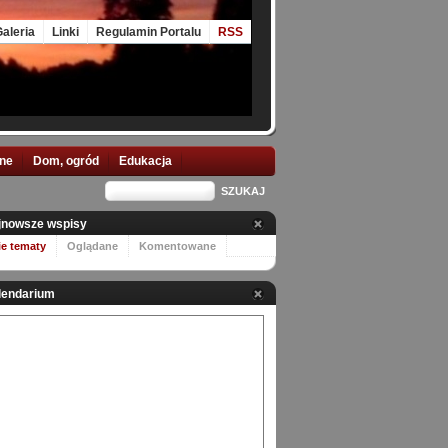
aleria
Linki
Regulamin Portalu
RSS
nne
Dom, ogród
Edukacja
jnowsze wspisy
ie tematy
Oglądane
Komentowane
lendarium