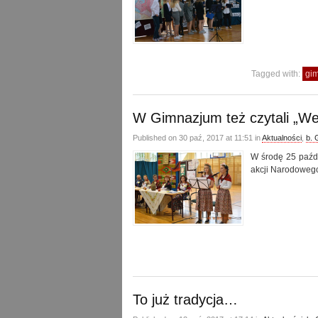
Tagged with:
gi
W Gimnazjum też czytali „We
Published on 30 paź, 2017 at 11:51 in
Aktualności
,
b. 
W środę 25 paźd
akcji Narodowego
To już tradycja…