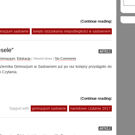
(
Continue reading
)
mnazjum sadowne
święto odzyskania niepodległości w sadownem
sele”
Gimnazjum
,
Edukacja
| Viewed times |
No Comments
ziernika Gimnazjum w Sadownem już po raz kolejny przystąpiło do
 Czytania.
(
Continue reading
)
Tagged with:
gimnazjum sadowne
narodowe czytanie 2017