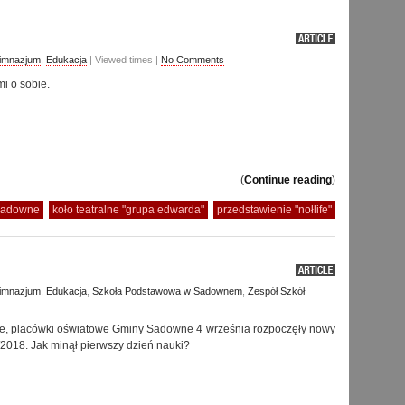
Gimnazjum
,
Edukacja
| Viewed times |
No Comments
i o sobie.
(
Continue reading
)
sadowne
koło teatralne "grupa edwarda"
przedstawienie "nołlife"
Gimnazjum
,
Edukacja
,
Szkoła Podstawowa w Sadownem
,
Zespół Szkół
ce, placówki oświatowe Gminy Sadowne 4 września rozpoczęły nowy
/2018. Jak minął pierwszy dzień nauki?