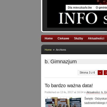
Sat, 8 Aug 2026
Dla mieszkańców
O gmini
Home
Ciekawe
Służby
Aktualności
Home
» Archives
b. Gimnazjum
Strona 3 z 6
«
1
To bardzo ważna data!
Published on 13 lis, 2017 at 16:04 in
Aktualności
,
b. G
Święto Odzyskan
sadowieńskiego 