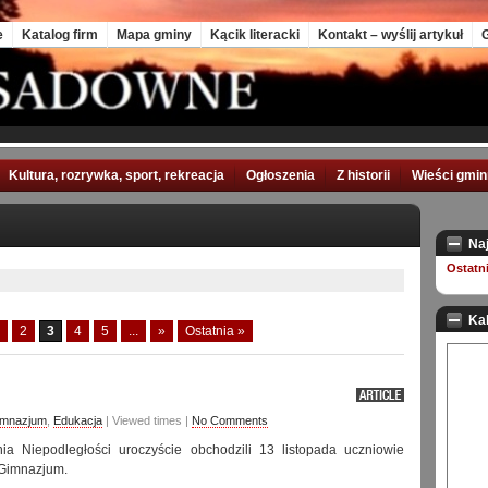
e
Katalog firm
Mapa gminy
Kącik literacki
Kontakt – wyślij artykuł
G
Kultura, rozrywka, sport, rekreacja
Ogłoszenia
Z historii
Wieści gmi
Na
Ostatn
Ka
2
3
4
5
...
»
Ostatnia »
imnazjum
,
Edukacja
| Viewed times |
No Comments
ia Niepodległości uroczyście obchodzili 13 listopada uczniowie
Gimnazjum.