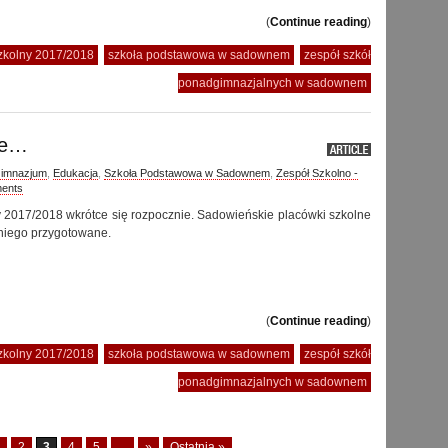
(
Continue reading
)
szkolny 2017/2018
szkoła podstawowa w sadownem
zespół szkół
ponadgimnazjalnych w sadownem
ce…
Gimnazjum
,
Edukacja
,
Szkoła Podstawowa w Sadownem
,
Zespół Szkolno -
ents
 2017/2018 wkrótce się rozpocznie. Sadowieńskie placówki szkolne
 niego przygotowane.
(
Continue reading
)
szkolny 2017/2018
szkoła podstawowa w sadownem
zespół szkół
ponadgimnazjalnych w sadownem
2
3
4
5
...
»
Ostatnia »