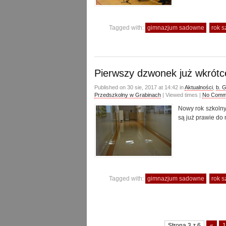
Tagged with:
gimnazjum sadowne
rok 
Pierwszy dzwonek już wkrót
Published on 30 sie, 2017 at 14:42 in
Aktualności
,
b. 
Przedszkolny w Grabinach
| Viewed times |
No Comm
Nowy rok szkolny
są już prawie do
Tagged with:
gimnazjum sadowne
rok 
Strona 3 z 6
«
1