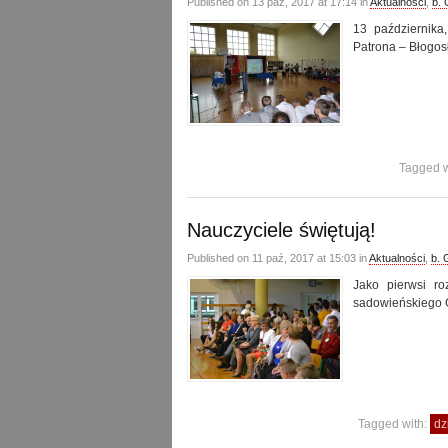
Published on 13 paź, 2017 at 17:14 in
Aktualności
,
b.
13 października
Patrona – Błogos
Tagged w
Nauczyciele świętują!
Published on 11 paź, 2017 at 15:03 in
Aktualności
,
b. 
Jako pierwsi ro
sadowieńskiego 
Tagged with:
dz