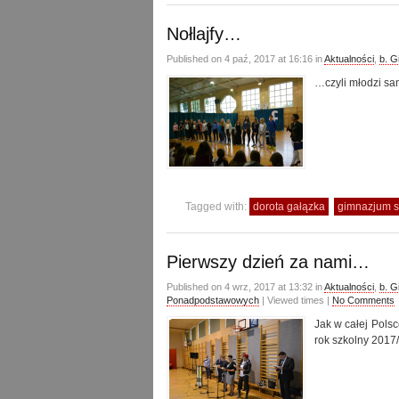
Nołlajfy…
Published on 4 paź, 2017 at 16:16 in
Aktualności
,
b. 
…czyli młodzi sam
Tagged with:
dorota gałązka
gimnazjum 
Pierwszy dzień za nami…
Published on 4 wrz, 2017 at 13:32 in
Aktualności
,
b. 
Ponadpodstawowych
| Viewed times |
No Comments
Jak w całej Pols
rok szkolny 2017