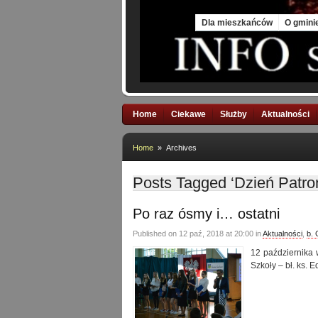
Fri, 7 Aug 2026
Dla mieszkańców
O gmini
Home
Ciekawe
Służby
Aktualności
Home
» Archives
Posts Tagged ‘Dzień Pat
Po raz ósmy i… ostatni
Published on 12 paź, 2018 at 20:00 in
Aktualności
,
b.
12 października
Szkoły – bł. ks. 