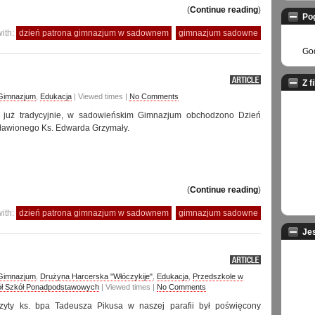
(
Continue reading
)
Po
ith:
dzień patrona gimnazjum w sadownem
gimnazjum sadowne
God
Z f
 Gimnazjum
,
Edukacja
| Viewed times |
No Comments
, już tradycyjnie, w sadowieńskim Gimnazjum obchodzono Dzień
ławionego Ks. Edwarda Grzymały.
(
Continue reading
)
ith:
dzień patrona gimnazjum w sadownem
gimnazjum sadowne
Je
 Gimnazjum
,
Drużyna Harcerska "Włóczykije"
,
Edukacja
,
Przedszkole w
ł Szkół Ponadpodstawowych
| Viewed times |
No Comments
izyty ks. bpa Tadeusza Pikusa w naszej parafii był poświęcony