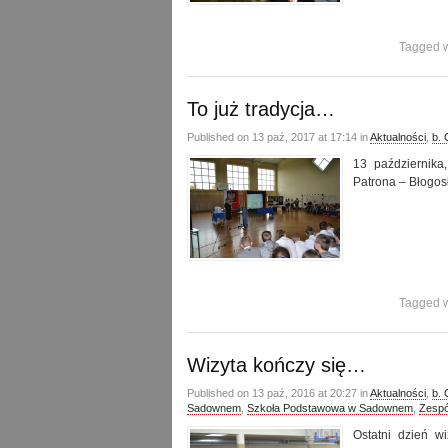
Tagged w
To już tradycja…
Published on 13 paź, 2017 at 17:14 in
Aktualności
,
b.
13 października
Patrona – Błogos
Tagged w
Wizyta kończy się…
Published on 13 paź, 2016 at 20:27 in
Aktualności
,
b.
Sadownem
,
Szkoła Podstawowa w Sadownem
,
Zespó
Ostatni dzień w