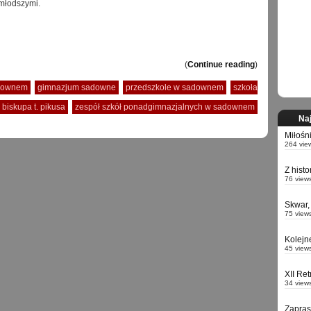
młodszymi.
(
Continue reading
)
adownem
gimnazjum sadowne
przedszkole w sadownem
szkoła
 biskupa t. pikusa
zespół szkół ponadgimnazjalnych w sadownem
Naj
Miłośn
264 vie
Z hist
76 view
Skwar,
75 view
Kolejn
45 view
XII Re
34 view
Zapra