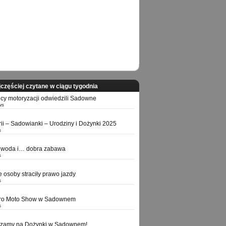
częściej czytane w ciągu tygodnia
icy motoryzacji odwiedzili Sadowne
ws
orii – Sadowianki – Urodziny i Dożynki 2025
s
 woda i… dobra zabawa
s
e osoby straciły prawo jazdy
s
tro Moto Show w Sadownem
s
szamy na Dożynki w Sadownem!