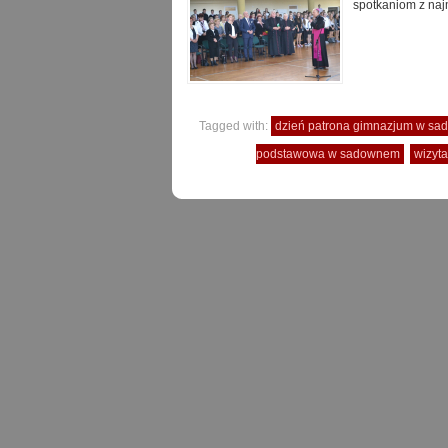
spotkaniom z naj
Tagged with:
dzień patrona gimnazjum w s
podstawowa w sadownem
wizyta