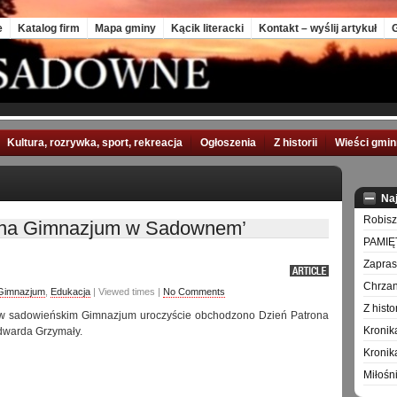
e
Katalog firm
Mapa gminy
Kącik literacki
Kontakt – wyślij artykuł
G
Kultura, rozrywka, sport, rekreacja
Ogłoszenia
Z historii
Wieści gmi
Na
Robisz
rona Gimnazjum w Sadownem’
PAMIĘ
Zapra
Chrzan
 Gimnazjum
,
Edukacja
| Viewed times |
No Comments
Z hist
 w sadowieńskim Gimnazjum uroczyście obchodzono Dzień Patrona
Kronik
Edwarda Grzymały.
Kronik
Miłośn