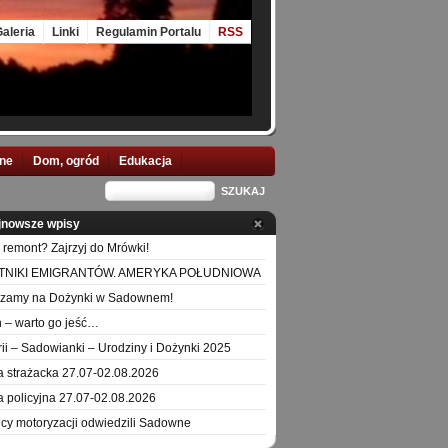
aleria
Linki
Regulamin Portalu
RSS
nne
Dom, ogród
Edukacja
jnowsze wpisy
 remont? Zajrzyj do Mrówki!
TNIKI EMIGRANTÓW. AMERYKA POŁUDNIOWA
szamy na Dożynki w Sadownem!
 – warto go jeść…
orii – Sadowianki – Urodziny i Dożynki 2025
a strażacka 27.07-02.08.2026
a policyjna 27.07-02.08.2026
icy motoryzacji odwiedzili Sadowne