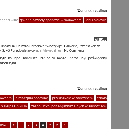
(
Continue reading
)
agged with:
gminne zawody sportowe w sadownem
tenis stołowy
 Gimnazjum
,
Drużyna Harcerska "Włóczykije"
,
Edukacja
,
Przedszkole w
ł Szkół Ponadpodstawowych
| Viewed times |
No Comments
izyty ks. bpa Tadeusza Pikusa w naszej parafii był poświęcony
młodszymi.
(
Continue reading
)
adownem
gimnazjum sadowne
przedszkole w sadownem
szkoła
 biskupa t. pikusa
zespół szkół ponadgimnazjalnych w sadownem
rwsza
«
...
2
3
4
5
6
»