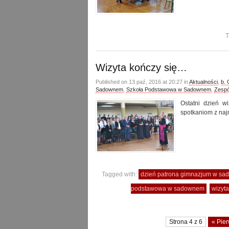
T
Wizyta kończy się…
Published on 13 paź, 2016 at 20:27 in
Aktualności
,
b.
Sadownem
,
Szkoła Podstawowa w Sadownem
,
Zespó
Ostatni dzień w
spotkaniom z naj
Tagged with:
dzień patrona gimnazjum w s
podstawowa w sadownem
wizyta
Strona 4 z 6
« Pie