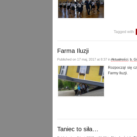
Tagged with:
Farma Iluzji
Published on 17 maj, 2017 at 8:37 in
Aktualności
,
b. G
Rozpoczął się cz
Farmy Iluzji.
Taniec to siła…