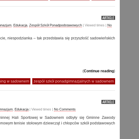
mnazjum
,
Edukacja
,
Zespół Szkół Ponadpodstawowych
| Viewed times |
No
cie, niespodzianka – tak przedstawia się przyszłość sadowieńskich
(
Continue reading
)
ning w sadownem
zespół szkół ponadgimnazjalnych w sadownem
imnazjum
,
Edukacja
| Viewed times |
No Comments
minnej Hali Sportowej w Sadownem odbyły się Gminne Zawody
ynowym tenisie stołowym dziewcząt i chłopców szkół podstawowych