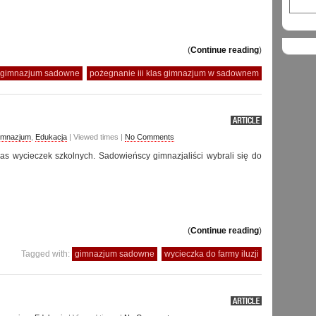
(
Continue reading
)
gimnazjum sadowne
pożegnanie iii klas gimnazjum w sadownem
imnazjum
,
Edukacja
| Viewed times |
No Comments
as wycieczek szkolnych. Sadowieńscy gimnazjaliści wybrali się do
(
Continue reading
)
Tagged with:
gimnazjum sadowne
wycieczka do farmy iluzji