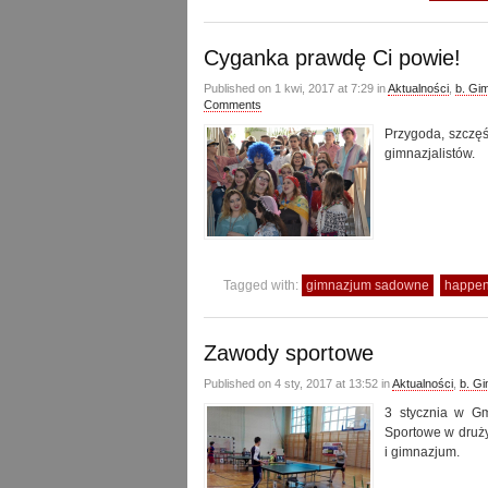
Cyganka prawdę Ci powie!
Published on 1 kwi, 2017 at 7:29 in
Aktualności
,
b. Gi
Comments
Przygoda, szczęś
gimnazjalistów.
Tagged with:
gimnazjum sadowne
happe
Zawody sportowe
Published on 4 sty, 2017 at 13:52 in
Aktualności
,
b. G
3 stycznia w G
Sportowe w druż
i gimnazjum.