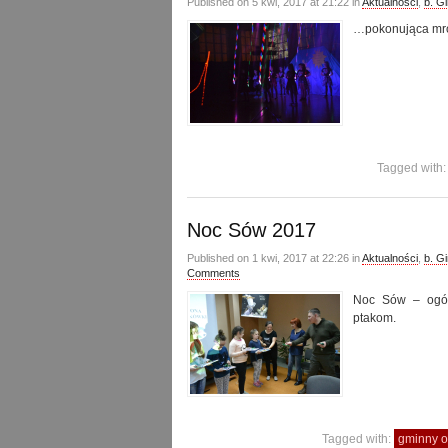
Published on 5 kwi, 2017 at 21:22 in
Aktualności
,
b. G
…pokonująca mro
Tagged with
Noc Sów 2017
Published on 1 kwi, 2017 at 22:26 in
Aktualności
,
b. G
Comments
Noc Sów – ogól
ptakom.
Tagged with:
gminny o