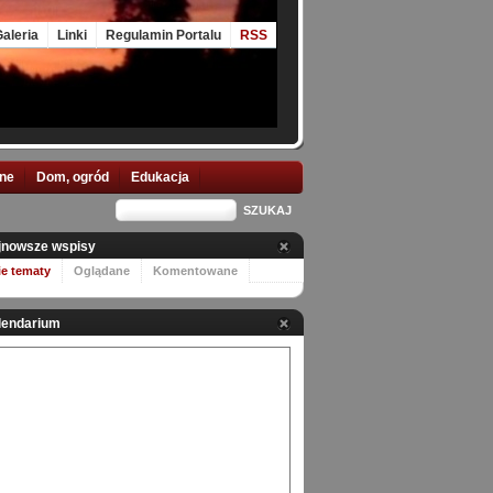
aleria
Linki
Regulamin Portalu
RSS
nne
Dom, ogród
Edukacja
jnowsze wspisy
ie tematy
Oglądane
Komentowane
lendarium