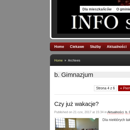
Sat, 8 Aug 2026
Dla mieszkańców
O gmini
Home
Ciekawe
Służby
Aktualności
Home
» Archives
b. Gimnazjum
Strona 4 z 6
« Pie
Czy już wakacje?
Published on 21 cze, 2017 at 15:34 in
Aktualności
,
b.
Dla niektórych 