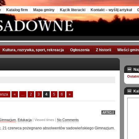
e
Katalog firm
Mapa gminy
Kącik literacki
Kontakt – wyślij artykuł
G
Kultura, rozrywka, sport, rekreacja
Ogłoszenia
Z historii
Wieści gmi
Na
Ostatn
Ka
rwsza
«
...
2
3
4
5
6
»
 Gimnazjum
,
Edukacja
| Viewed times |
No Comments
tak. 21 czerwca pożegnano absolwentów sadowieńskiego Gimnazjum.