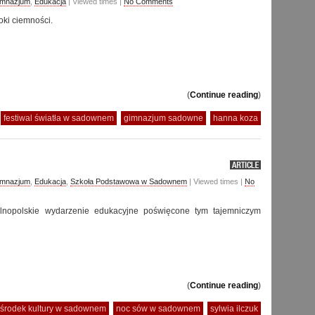
imnazjum
,
Edukacja
| Viewed times |
No Comments
ki ciemności.
(
Continue reading
)
:
festiwal światła w sadownem
gimnazjum sadowne
hanna koza
imnazjum
,
Edukacja
,
Szkoła Podstawowa w Sadownem
| Viewed times |
No
nopolskie wydarzenie edukacyjne poświęcone tym tajemniczym
(
Continue reading
)
środek kultury w sadownem
noc sów w sadownem
sylwia ilczuk