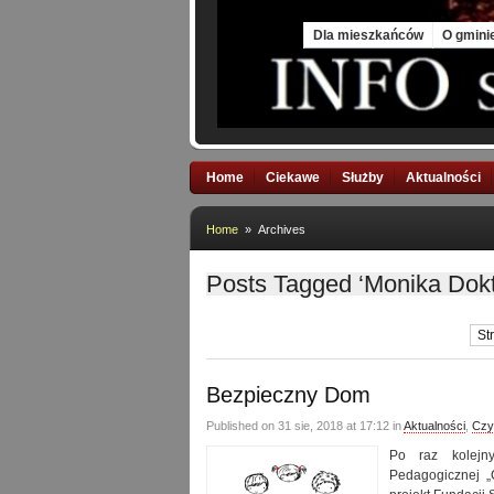
Fri, 7 Aug 2026
Dla mieszkańców
O gmini
Home
Ciekawe
Służby
Aktualności
Home
» Archives
Posts Tagged ‘Monika Dokt
St
Bezpieczny Dom
Published on 31 sie, 2018 at 17:12 in
Aktualności
,
Czy
Po raz kolejn
Pedagogicznej „