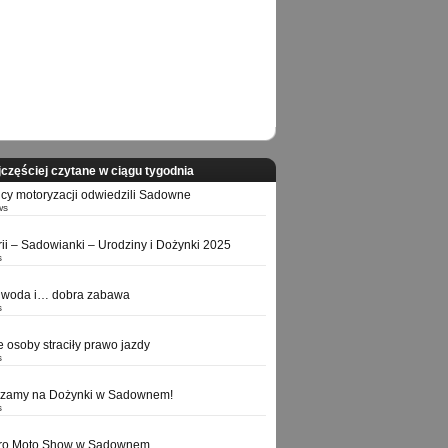
częściej czytane w ciągu tygodnia
icy motoryzacji odwiedzili Sadowne
ws
orii – Sadowianki – Urodziny i Dożynki 2025
s
 woda i… dobra zabawa
s
e osoby straciły prawo jazdy
s
szamy na Dożynki w Sadownem!
s
tro Moto Show w Sadownem