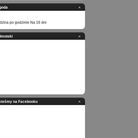
goda
zina po godzinie
Na 16 dni
ilmoteki
steśmy na Facebooku