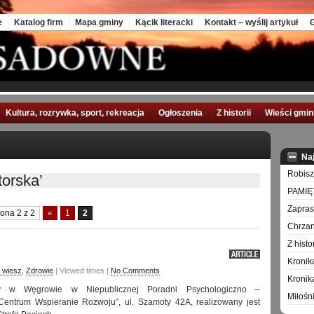
e
Katalog firm
Mapa gminy
Kącik literacki
Kontakt – wyślij artykuł
G
Kultura, rozrywka, sport, rekreacja
Ogłoszenia
Z historii
Wieści gmi
Na
Robisz
orska’
PAMIĘ
Zapra
rona 2 z 2
«
1
2
Chrzan
Z hist
Kronik
 wiesz
,
Zdrowie
| Viewed times |
No Comments
Kronik
y w Węgrowie w Niepublicznej Poradni Psychologiczno –
Miłośn
Centrum Wspieranie Rozwoju”, ul. Szamoty 42A, realizowany jest