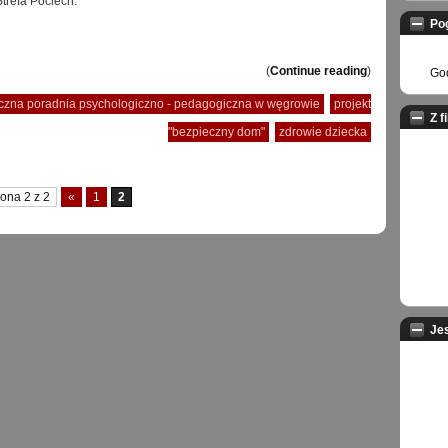
Strefa Pociech.
Po
(
Continue reading
)
God
iczna poradnia psychologiczno - pedagogiczna w węgrowie
projekt
Z f
"bezpieczny dom"
zdrowie dziecka
rona 2 z 2
«
1
2
Je