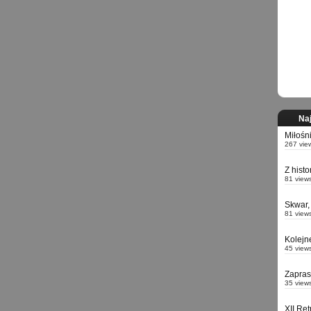
Naj
Miłośn
267 vie
Z hist
81 view
Skwar,
81 view
Kolejn
45 view
Zapra
35 view
XII Re