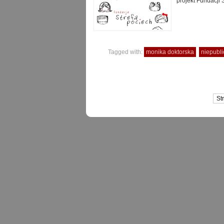
projekt Fundacji 
Tagged with:
monika doktorska
niepubl
St