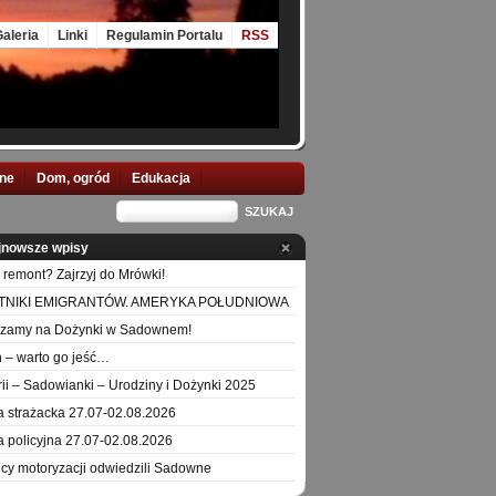
aleria
Linki
Regulamin Portalu
RSS
nne
Dom, ogród
Edukacja
jnowsze wpisy
 remont? Zajrzyj do Mrówki!
TNIKI EMIGRANTÓW. AMERYKA POŁUDNIOWA
szamy na Dożynki w Sadownem!
 – warto go jeść…
orii – Sadowianki – Urodziny i Dożynki 2025
a strażacka 27.07-02.08.2026
a policyjna 27.07-02.08.2026
icy motoryzacji odwiedzili Sadowne