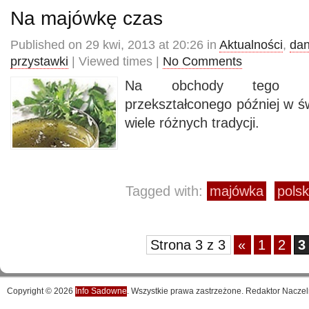
Na majówkę czas
Published on 29 kwi, 2013 at 20:26 in
Aktualności
,
dan
przystawki
| Viewed times |
No Comments
Na obchody tego ra
przekształconego później w św
wiele różnych tradycji.
Tagged with:
majówka
polsk
Strona 3 z 3
«
1
2
3
Copyright © 2026
Info Sadowne
. Wszystkie prawa zastrzeżone. Redaktor Naczel