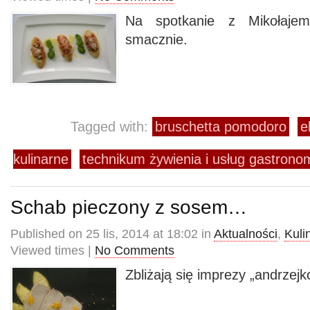
Na spotkanie z Mikołajem
smacznie.
Tagged with:
bruschetta pomodoro
e
kulinarne
technikum żywienia i usług gastro
Schab pieczony z sosem…
Published on 25 lis, 2014 at 18:02 in
Aktualności
,
Kuli
Viewed times |
No Comments
Zbliżają się imprezy „andrzejk