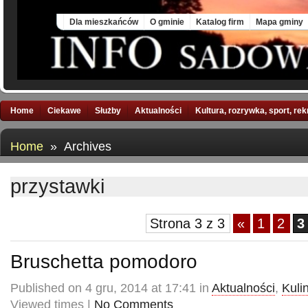
Sun, 9 Aug 2026
Dla mieszkańców
O gminie
Katalog firm
Mapa gminy
Home
Ciekawe
Służby
Aktualności
Kultura, rozrywka, sport, re
Home
» Archives
przystawki
Strona 3 z 3
«
1
2
3
Bruschetta pomodoro
Published on 4 gru, 2014 at 17:41 in
Aktualności
,
Kuli
Viewed times |
No Comments