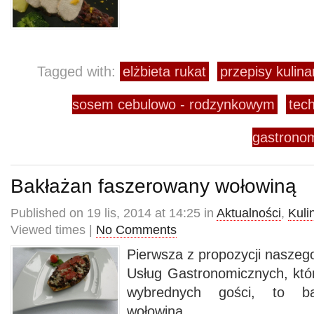
Tagged with:
elżbieta rukat
przepisy kulina
sosem cebulowo - rodzynkowym
tec
gastrono
Bakłażan faszerowany wołowiną
Published on 19 lis, 2014 at 14:25 in
Aktualności
,
Kuli
Viewed times |
No Comments
Pierwsza z propozycji naszeg
Usług Gastronomicznych, kt
wybrednych gości, to ba
wołowiną.