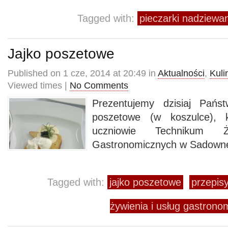
Tagged with:
pieczarki nadziewa
Jajko poszetowe
Published on 1 cze, 2014 at 20:49 in
Aktualności
,
Kuli
Viewed times |
No Comments
Prezentujemy dzisiaj Pańs
poszetowe (w koszulce), 
uczniowie Technikum 
Gastronomicznych w Sadown
Tagged with:
jajko poszetowe
przepisy
żywienia i usług gastro