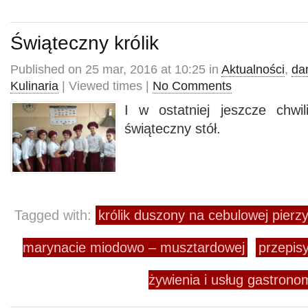
Świąteczny królik
Published on 25 mar, 2016 at 10:25 in
Aktualności
,
da
Kulinaria
| Viewed times |
No Comments
I w ostatniej jeszcze chwi
świąteczny stół.
Tagged with:
królik duszony na cebulowej pierz
marynacie miodowo – musztardowej
przepisy
żywienia i usług gastro