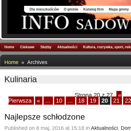
Fri, 7 Aug 2026
Dla mieszkańców
O gminie
Katalog firm
Mapa gminy
Home
Ciekawe
Służby
Aktualności
Kultura, rozrywka, sport, re
Home
» Archives
Kulinaria
Strona 20 z 27
«
Pierwsza
«
...
10
...
18
19
20
21
2
Najlepsze schłodzone
Published on 8 maj, 2016 at 15:18 in
Aktualności
,
Dom