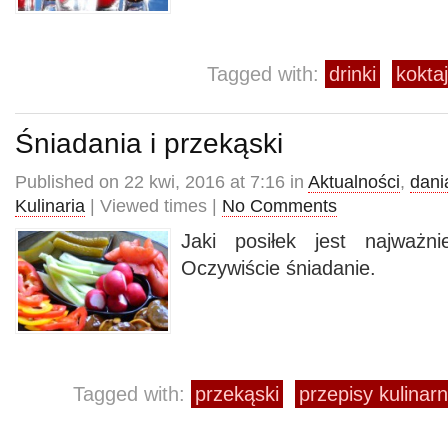
Tagged with:
drinki
koktaj
Śniadania i przekąski
Published on 22 kwi, 2016 at 7:16 in
Aktualności
,
dani
Kulinaria
| Viewed times |
No Comments
Jaki posiłek jest najważn
Oczywiście śniadanie.
Tagged with:
przekąski
przepisy kulinar