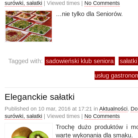
surówki, sałatki
| Viewed times |
No Comments
…nie tylko dla Seniorów.
Tagged with:
sadowieński klub seniora
sałatki
usług gastron
Eleganckie sałatki
Published on 10 mar, 2016 at 17:21 in
Aktualności
,
Do
surówki, sałatki
| Viewed times |
No Comments
Trochę dużo produktów i mo
warte wykonania dla smaku.