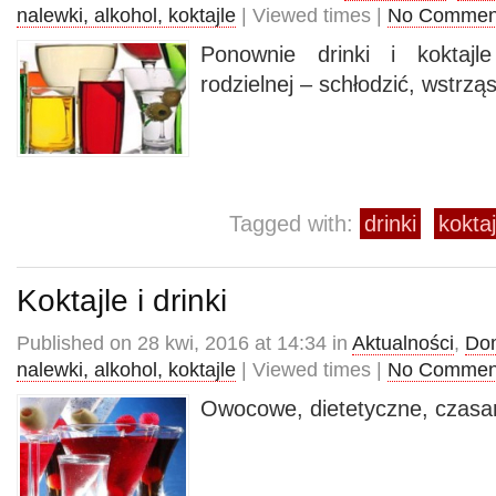
nalewki, alkohol, koktajle
| Viewed times |
No Commen
Ponownie drinki i koktajl
rodzielnej – schłodzić, wstrz
Tagged with:
drinki
koktaj
Koktajle i drinki
Published on 28 kwi, 2016 at 14:34 in
Aktualności
,
Do
nalewki, alkohol, koktajle
| Viewed times |
No Commen
Owocowe, dietetyczne, czasa