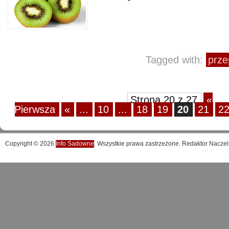
Tagged with:
prze
Strona 20 z 27
«
Pierwsza
«
...
10
...
18
19
20
21
2
Copyright © 2026
Info Sadowne
. Wszystkie prawa zastrzeżone. Redaktor Naczel