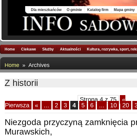
Mon, 10 Aug 2026
Dla mieszkańców
O gminie
Katalog firm
Mapa gminy
Home
Ciekawe
Służby
Aktualności
Kultura, rozrywka, sport, re
Home
» Archives
Z historii
Strona 4 z 75
«
Pierwsza
«
...
2
3
4
5
6
...
10
20
Niezgoda przyczyną zamknięcia p
Murawskich,