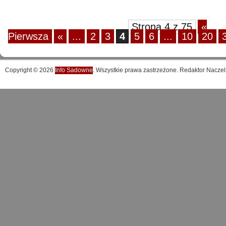
Strona 4 z 75
«
Pierwsza
«
...
2
3
4
5
6
...
10
20
Copyright © 2026
Info Sadowne
. Wszystkie prawa zastrzeżone. Redaktor Naczel