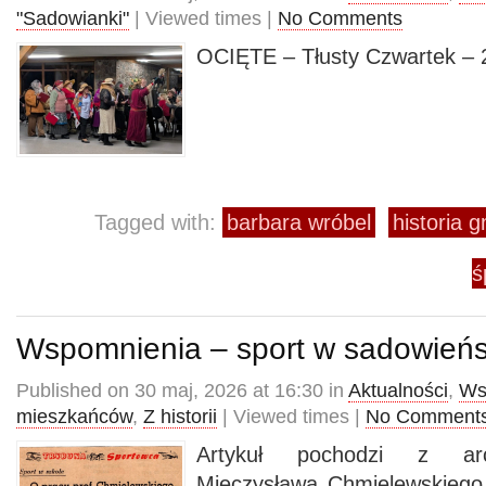
"Sadowianki"
| Viewed times |
No Comments
OCIĘTE – Tłusty Czwartek – 2
Tagged with:
barbara wróbel
historia 
ś
Wspomnienia – sport w sadowieńs
Published on 30 maj, 2026 at 16:30 in
Aktualności
,
Ws
mieszkańców
,
Z historii
| Viewed times |
No Comment
Artykuł pochodzi z ar
Mieczysława Chmielewskiego 