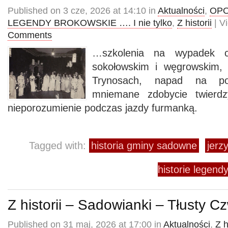
Published on 3 cze, 2026 at 14:10 in
Aktualności
,
OPO
LEGENDY BROKOWSKIE …. I nie tylko
,
Z historii
| V
Comments
…szkolenia na wypadek c
sokołowskim i węgrowskim, 
Trynosach, napad na po
mniemane zdobycie twierd
nieporozumienie podczas jazdy furmanką.
Tagged with:
historia gminy sadowne
jerz
historie legendy
Z historii – Sadowianki – Tłusty 
Published on 31 maj, 2026 at 17:00 in
Aktualności
,
Z h