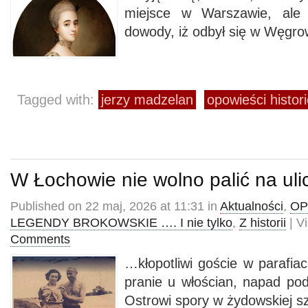
miejsce w Warszawie, ale i
dowody, iż odbył się w Węgro
Tagged with:
jerzy madzelan
opowieści histor
W Łochowie nie wolno palić na uli
Published on 22 maj, 2026 at 11:31 in
Aktualności
,
OP
LEGENDY BROKOWSKIE …. I nie tylko
,
Z historii
| V
Comments
…kłopotliwi goście w parafiach
pranie u włościan, napad po
Ostrowi spory w żydowskiej sz