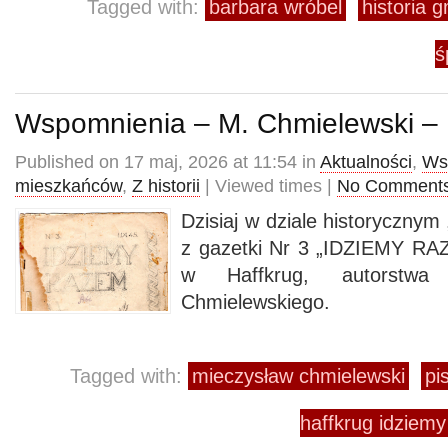
Tagged with:
barbara wróbel
historia 
ś
Wspomnienia – M. Chmielewski – 
Published on 17 maj, 2026 at 11:54 in
Aktualności
,
Ws
mieszkańców
,
Z historii
| Viewed times |
No Comment
Dzisiaj w dziale historycznym
z gazetki Nr 3 „IDZIEMY RA
w Haffkrug, autorstwa 
Chmielewskiego.
Tagged with:
mieczysław chmielewski
pi
haffkrug idziem