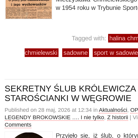
w 1954 roku w Trybunie Spor
Tagged with:
halina ch
chmielewski
sadowne
sport w sadowie
SEKRETNY ŚLUB KRÓLEWICZA 
STAROŚCIANKI W WĘGROWIE
Published on 28 maj, 2026 at 12:34 in
Aktualności
,
OP
LEGENDY BROKOWSKIE …. I nie tylko
,
Z historii
| V
Comments
Przyjęło się, iż ślub, o któ