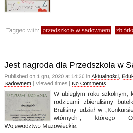
Tagged with:
przedszkole w sadownem
zbiórk
Jest nagroda dla Przedszkola w
Published on 1 gru, 2020 at 14:36 in
Aktualności
,
Eduk
Sadownem
| Viewed times |
No Comments
W ubiegłym roku szkolnym, ko
rodzicami zbieraliśmy bute
Braliśmy udział w „Konkurs
wtórnych”, którego Or
Województwo Mazowieckie.