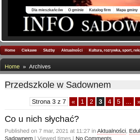
Fri, 7 Aug 2026
Dla mieszkańców
O gminie
Katalog firm
Mapa gminy
Home
Ciekawe
Służby
Aktualności
Kultura, rozrywka, sport, re
Home
» Archives
Przedszkole w Sadownem
Strona 3 z 7
«
1
2
3
4
5
...
Co u nich słychać?
Published on 7 mar, 2021 at 11:27 in
Aktualności
,
Edu
Sadownem
| Viewed times |
No Comments