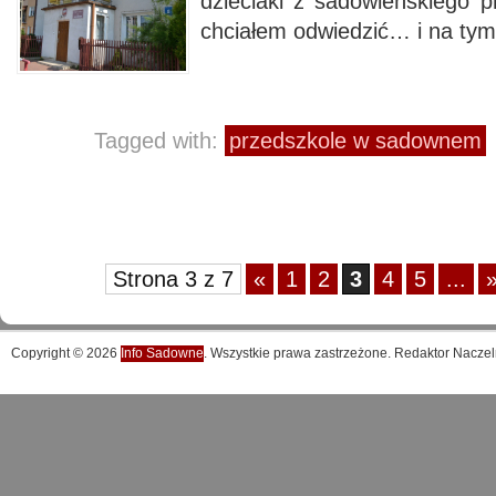
dzieciaki z sadowieńskiego p
chciałem odwiedzić… i na tym
Tagged with:
przedszkole w sadownem
Strona 3 z 7
«
1
2
3
4
5
...
Copyright © 2026
Info Sadowne
. Wszystkie prawa zastrzeżone. Redaktor Naczel