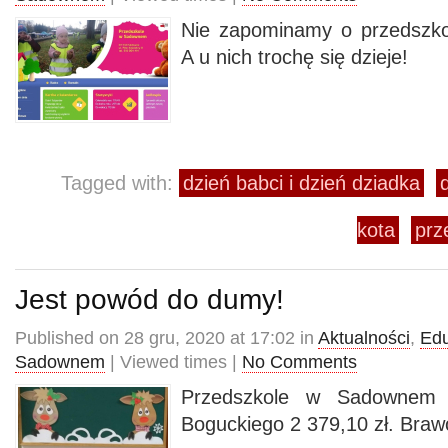
Nie zapominamy o przedszk
A u nich trochę się dzieje!
Tagged with:
dzień babci i dzień dziadka
kota
prz
Jest powód do dumy!
Published on 28 gru, 2020 at 17:02 in
Aktualności
,
Edu
Sadownem
| Viewed times |
No Comments
Przedszkole w Sadownem z
Boguckiego 2 379,10 zł. Braw