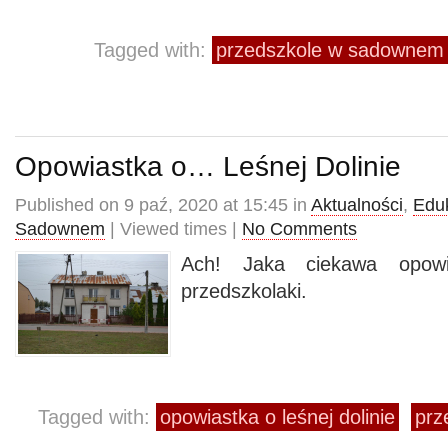
Tagged with:
przedszkole w sadownem
Opowiastka o… Leśnej Dolinie
Published on 9 paź, 2020 at 15:45 in
Aktualności
,
Edu
Sadownem
| Viewed times |
No Comments
Ach! Jaka ciekawa opow
przedszkolaki.
Tagged with:
opowiastka o leśnej dolinie
prz