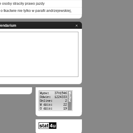
e osoby straciły prawo jazdy
o tkactwie nie tylko w parafii andrzejewskiej,
lendarium