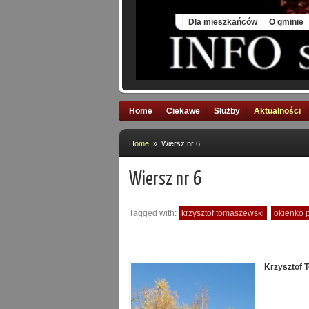
Fri, 7 Aug 2026
Dla mieszkańców
O gminie
Home
Ciekawe
Służby
Aktualności
Home
» Wiersz nr 6
Wiersz nr 6
Tagged with:
krzysztof tomaszewski
okienko 
Krzysztof 