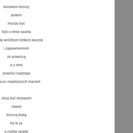
konarem brzozy
jestem
muszę być
byś o mnie oparta
ła wróżbom dzikich kaczek
i zapewnieniom
że powrócą
a z nimi
powróci nadzieja
uczu cieplejszych marzeń
chcę być drzewem
nawet
brzozą białą
bo to ja
o ciebie oparty