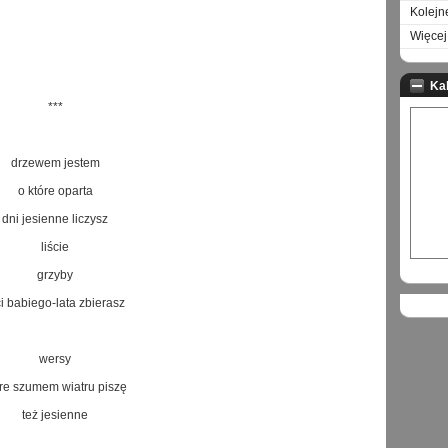
Kolejn
Więcej 
Ka
***
drzewem jestem
o które oparta
dni jesienne liczysz
liście
grzyby
ci babiego-lata zbierasz
wersy
óre szumem wiatru piszę
też jesienne