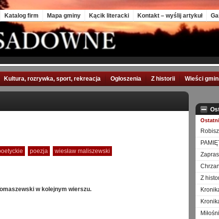
Katalog firm
Mapa gminy
Kącik literacki
Kontakt – wyślij artykuł
Ga
Kultura, rozrywka, sport, rekreacja
Ogłoszenia
Z historii
Wieści gmi
Os
Ostatn
Robisz
PAMIĘ
poetyckie
poezja
wiesław maliszewski
Zapra
Chrzan
Z hist
Tomaszewski w kolejnym wierszu.
Kronik
Kronik
Miłośn