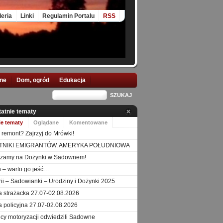
leria
Linki
Regulamin Portalu
RSS
nne
Dom, ogród
Edukacja
tatnie tematy
ie tematy
Oglądane
Komentowane
 remont? Zajrzyj do Mrówki!
TNIKI EMIGRANTÓW. AMERYKA POŁUDNIOWA
szamy na Dożynki w Sadownem!
 – warto go jeść…
orii – Sadowianki – Urodziny i Dożynki 2025
a strażacka 27.07-02.08.2026
a policyjna 27.07-02.08.2026
icy motoryzacji odwiedzili Sadowne