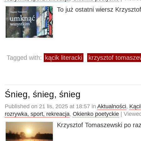
To już ostatni wiersz Krzysz
Tagged with:
kącik literacki
krzysztof tomasze
Śnieg, śnieg, śnieg
Published on 21 lis, 2025 at 18:57 in
Aktualności
,
Kącik
rozrywka, sport, rekreacja
,
Okienko poetyckie
| Viewed
Krzysztof Tomaszewski po ra