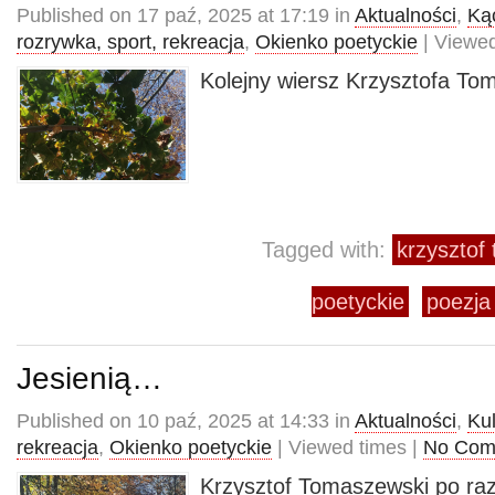
Published on 17 paź, 2025 at 17:19 in
Aktualności
,
Kąc
rozrywka, sport, rekreacja
,
Okienko poetyckie
| Viewed
Kolejny wiersz Krzysztofa To
Tagged with:
krzysztof
poetyckie
poezja
Jesienią…
Published on 10 paź, 2025 at 14:33 in
Aktualności
,
Kul
rekreacja
,
Okienko poetyckie
| Viewed times |
No Com
Krzysztof Tomaszewski po raz 