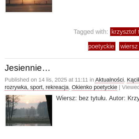
Tagged with:
krzysztof
poetyckie
wiersz
Jesiennie…
Published on 14 lis, 2025 at 11:11 in
Aktualności
,
Kącik
rozrywka, sport, rekreacja
,
Okienko poetyckie
| Viewed
Wiersz: bez tytułu. Autor: Kr