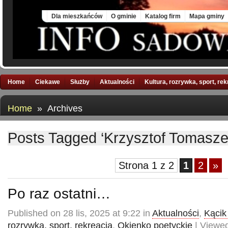
Sat, 8 Aug 2026
Dla mieszkańców
O gminie
Katalog firm
Mapa gminy
Home
Ciekawe
Służby
Aktualności
Kultura, rozrywka, sport, re
Home
» Archives
Posts Tagged ‘Krzysztof Tomasze
Strona 1 z 2
1
2
»
Po raz ostatni…
Published on 28 lis, 2025 at 9:22 in
Aktualności
,
Kącik 
rozrywka, sport, rekreacja
,
Okienko poetyckie
| Viewed