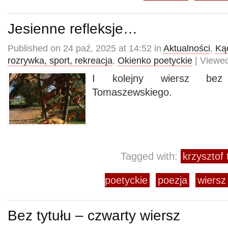
Jesienne refleksje…
Published on 24 paź, 2025 at 14:52 in
Aktualności
,
Kąc
rozrywka, sport, rekreacja
,
Okienko poetyckie
| Viewed
I kolejny wiersz bez 
Tomaszewskiego.
Tagged with:
krzysztof
poetyckie
poezja
wiersz
Bez tytułu – czwarty wiersz