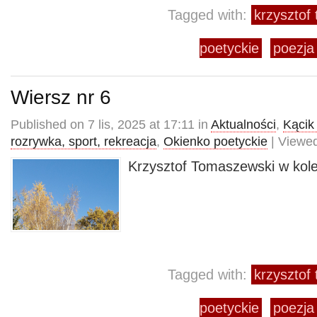
Tagged with:
krzysztof
poetyckie
poezja
Wiersz nr 6
Published on 7 lis, 2025 at 17:11 in
Aktualności
,
Kącik 
rozrywka, sport, rekreacja
,
Okienko poetyckie
| Viewed
Krzysztof Tomaszewski w kole
Tagged with:
krzysztof
poetyckie
poezja