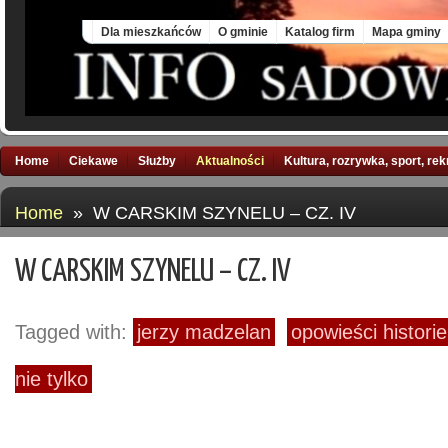
Fri, 7 Aug 2026
Dla mieszkańców
O gminie
Katalog firm
Mapa gminy
Home
Ciekawe
Służby
Aktualności
Kultura, rozrywka, sport, re
Home
» W CARSKIM SZYNELU – CZ. IV
W CARSKIM SZYNELU – CZ. IV
Tagged with:
jerzy madzelan
opowieści histori
nie tylko