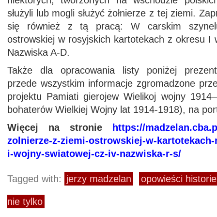
niektórych, tworzonych na wschodzie polskic
służyli lub mogli służyć żołnierze z tej ziemi. 
się również z tą pracą: W carskim szynelu
ostrowskiej w rosyjskich kartotekach z okresu I 
Nazwiska A-D.
Także dla opracowania listy poniżej prezen
przede wszystkim informacje zgromadzone prze
projektu Pamiati gierojew Wielikoj wojny 191
bohaterów Wielkiej Wojny lat 1914-1918), na port
Więcej na stronie
https://madzelan.cba.
zolnierze-z-ziemi-ostrowskiej-w-kartotekach-
i-wojny-swiatowej-cz-iv-nazwiska-r-s/
Tagged with:
jerzy madzelan
opowieści histori
nie tylko