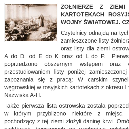
ŻOŁNIERZE Z ZIEM
KARTOTEKACH ROSYJ
WOJNY ŚWIATOWEJ. CZ.
Czytelnicy odnajdą na tyc
zamieszczone listy żołnier
oraz listy dla ziemi ostro
A do D, od E do K oraz od L do P. Pierwsz
poprzedzono obszernym wstępem oraz ob
przestudiowaniem listy poniżej zamieszczon
zapoznania się z pracą: W carskim szynelu
węgrowskiej w rosyjskich kartotekach z okresu I 
Nazwiska A-H.
Także pierwsza lista ostrowska została poprz
w którym przybliżono niektóre z miejsc, 
pochodzący z tej ziemi złożyli daninę krwi. Omó