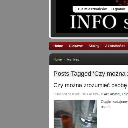
Sat, 8 Aug 2026
Dla mieszkańców
O gminie
Home
Ciekawe
Służby
Aktualności
Home
» Archives
Posts Tagged ‘Czy można 
Czy można zrozumieć osobę 
Published on 8 wrz, 2014 at 19:42 in
Aktualności
,
Trud
Ciągle zadajemy 
osobie.