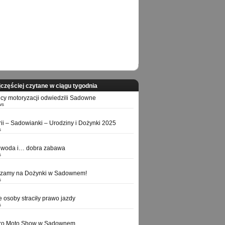
częściej czytane w ciągu tygodnia
icy motoryzacji odwiedzili Sadowne
ws
orii – Sadowianki – Urodziny i Dożynki 2025
s
 woda i… dobra zabawa
s
szamy na Dożynki w Sadownem!
s
e osoby straciły prawo jazdy
s
tro Moto Show w Sadownem