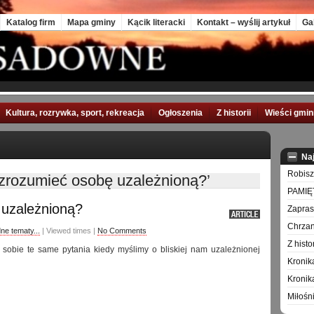
Katalog firm
Mapa gminy
Kącik literacki
Kontakt – wyślij artykuł
Ga
Kultura, rozrywka, sport, rekreacja
Ogłoszenia
Z historii
Wieści gmi
Na
Robisz
zrozumieć osobę uzależnioną?’
PAMIĘ
uzależnioną?
Zapra
Chrzan
ne tematy...
| Viewed times |
No Comments
Z hist
sobie te same pytania kiedy myślimy o bliskiej nam uzależnionej
Kronik
Kronik
Miłośn