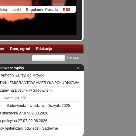
leria
Linki
Regulamin Portalu
RSS
nne
Dom, ogród
Edukacja
jnowsze wpisy
 remont? Zajrzyj do Mrówki!
TNIKI EMIGRANTÓW. AMERYKA POŁUDNIOWA
szamy na Dożynki w Sadownem!
 – warto go jeść…
orii – Sadowianki – Urodziny i Dożynki 2025
a strażacka 27.07-02.08.2026
a policyjna 27.07-02.08.2026
icy motoryzacji odwiedzili Sadowne