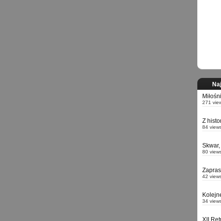
Naj
Miłośn
271 vie
Z hist
84 view
Skwar,
80 view
Zapra
42 view
Kolejn
34 view
XII Re