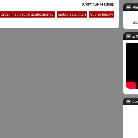
(
Continue reading
)
Po
 zrozumieć osobę uzależnioną?
małgorzata olton
trudne tematy
God
Z f
Je