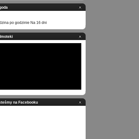
goda
zina po godzinie
Na 16 dni
ilmoteki
steśmy na Facebooku