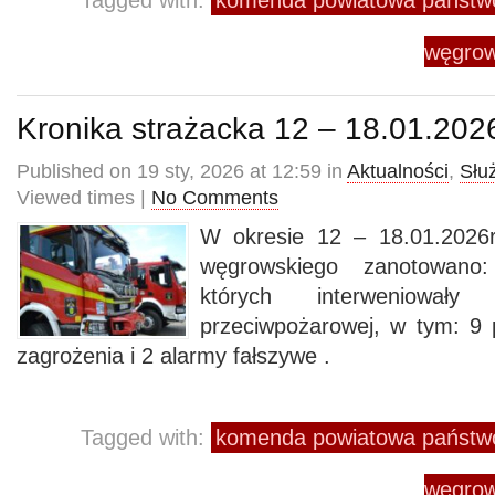
Tagged with:
komenda powiatowa państwo
węgrow
Kronika strażacka 12 – 18.01.202
Published on 19 sty, 2026 at 12:59 in
Aktualności
,
Słu
Viewed times |
No Comments
W okresie 12 – 18.01.2026
węgrowskiego zanotowano
których interweniowały
przeciwpożarowej, w tym: 9
zagrożenia i 2 alarmy fałszywe .
Tagged with:
komenda powiatowa państwo
węgrow