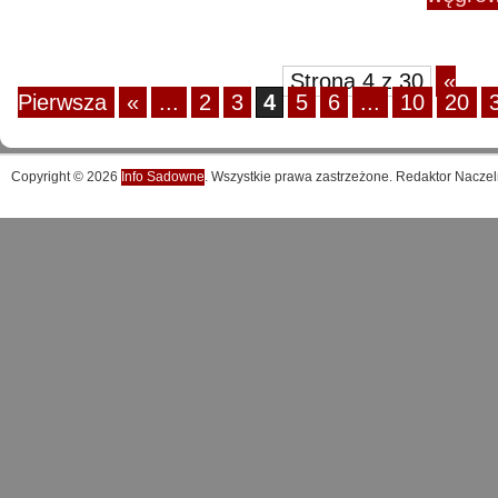
Strona 4 z 30
«
Pierwsza
«
...
2
3
4
5
6
...
10
20
Copyright © 2026
Info Sadowne
. Wszystkie prawa zastrzeżone. Redaktor Naczel