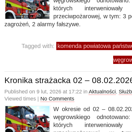
węgrowskiego odnotowano
których interweniowały
przeciwpożarowej, w tym: 3 p
zagrożeń, 2 alarmy fałszywe.
Tagged with:
komenda powiatowa państwo
węgrow
Kronika strażacka 02 – 08.02.202
Published on 9 lut, 2026 at 17:22 in
Aktualności
,
Służb
Viewed times |
No Comments
W okresie od 02 – 08.02.20
węgrowskiego odnotowano
których interweniowały