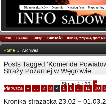
Fri, 7 Aug 2026
Dla mieszkańców
O gminie
Katalog firm
Mapa gminy
Home
Ciekawe
Służby
Aktualności
Kultura, rozrywka, sport, re
Home
» Archives
Posts Tagged ‘Komenda Powiato
Straży Pożarnej w Węgrowie’
Strona 4 z 30
«
Pierwsza
«
...
2
3
4
5
6
...
10
20
Kronika strażacka 23.02 – 01.03.