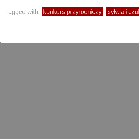
Tagged with:
konkurs przyrodniczy
sylwia ilczu