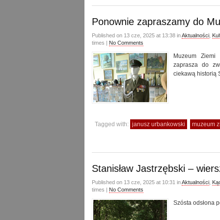
Ponownie zapraszamy do M
Published on 13 cze, 2025 at 13:38 in
Aktualności
,
Kul
times |
No Comments
Muzeum Ziemi 
zaprasza do zw
ciekawą historią 
Tagged with:
janusz urbankowski
muzeum zi
Stanisław Jastrzębski – wiers
Published on 13 cze, 2025 at 10:31 in
Aktualności
,
Kąc
times |
No Comments
Szósta odsłona po