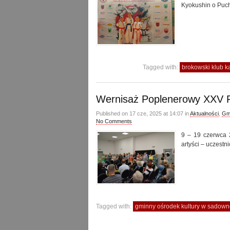
Kyokushin o Puc
Tagged with:
brokowski klub k
Wernisaż Poplenerowy XXV P
Published on 17 cze, 2025 at 14:07 in
Aktualności
,
Gm
No Comments
9 – 19 czerwca 2
artyści – uczes
Tagged with:
gminny ośrodek kultury w sadow