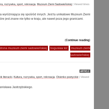
ura, rozrywka, sport, rekreacja
,
Muzeum Ziemi Sadowieńskiej
| Viewed times
 wyróżniająca się spośród innych. Jest tu unikatowe Muzeum Ziemi
óre jest znane nie tylko w kraju, ale nawet poza jego granicami.
(
Continue reading
)
patrona muzeum ziemi sadowieńskiej
bogusław kić
muzeum ziemi
sadowieńskiej
ik literacki
,
Kultura, rozrywka, sport, rekreacja
,
Okienko poetyckie
| Viewed
tanisława Jastrzębskiego.