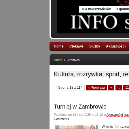
Fri, 7 Aug 2026
Dla mieszkańców
O gmini
Home
Ciekawe
Służby
Aktualności
Home
» Archives
Kultura, rozrywka, sport, r
Strona 13 z 114
« Pierwsza
«
...
11
Turniej w Zambrowie
Published on 18 cze, 2025 at 16:12 in
Aktualności
,
kar
Comments
W dniu 14 czerw