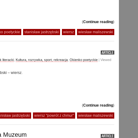
(
Continue reading
)
ko poetyckie
stanisław jastrzębski
wiersz
wiesław maliszewski
k literacki
,
Kultura, rozrywka, sport, rekreacja
,
Okienko poetyckie
| Viewed
bski – wiersz.
(
Continue reading
)
anisław jastrzębski
wiersz "powrót z chmur"
wiesław maliszewski
na Muzeum