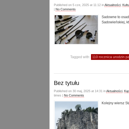
Published on 5 cze, 2025 at 11:12 in
Aktualności
,
Kult
|
No Comments
Sadowne to osada
Sadowieńskiej, kt
Tagged with:
110 rocznica urodzin 
Bez tytułu
Published on 30 maj, 2025 at 14:31 in
Aktualności
,
Kąc
times |
No Comments
Kolejny wiersz S