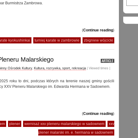
har Burmistrza Zambrowa.
(
Continue reading
)
arate kyokushinkai
turniej karate w zambrowie
zbigniew wójcicki
leneru Malarskiego
inny Ośrodek Kultury
,
Kultura, rozrywka, sport, rekreacja
| Viewed times |
025 roku to dni, podczas których na terenie naszej gminy gościli
tnicy XXV Pleneru Malarskiego im. Edwarda Hermana w Sadownem.
(
Continue reading
)
nem
plener
wernisaż xxv pleneru malarskiego w sadownem
xxv
plener malarski im. e. hermana w sadownem