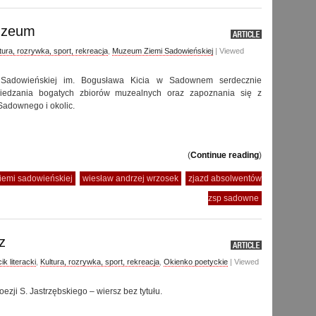
uzeum
tura, rozrywka, sport, rekreacja
,
Muzeum Ziemi Sadowieńskiej
| Viewed
Sadowieńskiej im. Bogusława Kicia w Sadownem serdecznie
iedzania bogatych zbiorów muzealnych oraz zapoznania się z
Sadownego i okolic.
(
Continue reading
)
emi sadowieńskiej
wiesław andrzej wrzosek
zjazd absolwentów
zsp sadowne
z
ik literacki
,
Kultura, rozrywka, sport, rekreacja
,
Okienko poetyckie
| Viewed
ezji S. Jastrzębskiego – wiersz bez tytułu.