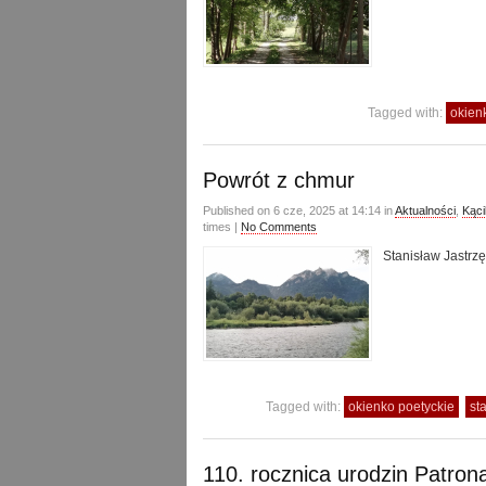
Tagged with:
okien
Powrót z chmur
Published on 6 cze, 2025 at 14:14 in
Aktualności
,
Kąci
times |
No Comments
Stanisław Jastrzę
Tagged with:
okienko poetyckie
st
110. rocznica urodzin Patro