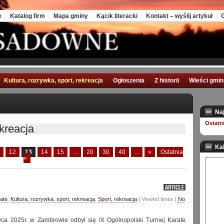
e
Katalog firm
Mapa gminy
Kącik literacki
Kontakt – wyślij artykuł
G
Kultura, rozrywka, sport, rekreacja
Ogłoszenia
Z historii
Wieści gmi
Na
Ostatn
ekreacja
Ka
12
13
14
15
...
20
30
40
...
»
Ostatnia
»
ate
,
Kultura, rozrywka, sport, rekreacja
,
Sport, rekreacja
| Viewed times |
No
ca 2025r. w Zambrowie odbył się IX Ogólnopolski Turniej Karate