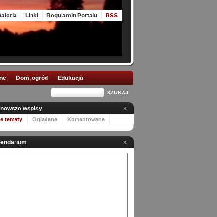
aleria
Linki
Regulamin Portalu
RSS
nne
Dom, ogród
Edukacja
jnowsze wspisy
ie tematy
Oglądane
Komentowane
lendarium