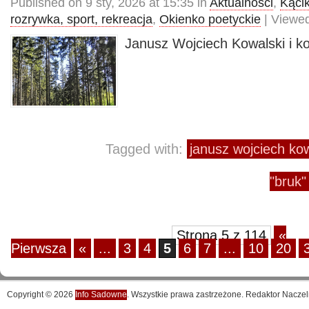
Published on 9 sty, 2026 at 15:35 in
Aktualności
,
Kącik
rozrywka, sport, rekreacja
,
Okienko poetyckie
| Viewed
Janusz Wojciech Kowalski i k
Tagged with:
janusz wojciech kow
"bruk"
Strona 5 z 114
«
Pierwsza
«
...
3
4
5
6
7
...
10
20
Copyright © 2026
Info Sadowne
. Wszystkie prawa zastrzeżone. Redaktor Naczel