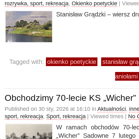
rozrywka, sport, rekreacja
,
Okienko poetyckie
| Viewed
Stanisław Grądzki – wiersz dr
Tagged with:
okienko poetyckie
stanisław grą
aniołami
Obchodzimy 70-lecie KS „Wicher”
Published on 30 sty, 2026 at 16:10 in
Aktualności
,
inn
sport, rekreacja
,
Sport, rekreacja
| Viewed times |
No 
W ramach obchodów 70-lec
„Wicher” Sadowne 7 lutego 