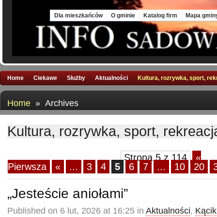
Fri, 7 Aug 2026
Dla mieszkańców
O gminie
Katalog firm
Mapa gmin
Home
Ciekawe
Służby
Aktualności
Kultura, rozrywka, sport, re
Home
» Archives
Kultura, rozrywka, sport, rekreacj
Strona 5 z 114
«
Pierwsza
«
...
3
4
5
6
7
...
10
20
„Jesteście aniołami”
Published on 6 lut, 2026 at 16:25 in
Aktualności
,
Kącik 