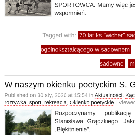
SPORTOWCA. Mamy więc jesz
wspomnień.
Tagged with:
70 lat ks "wicher" s
ogólnokształcącego w sadownem
sadowne
m
W naszym okienku poetyckim S. G
Published on 30 sty, 2026 at 15:54 in
Aktualności
,
Kąci
rozrywka, sport, rekreacja
,
Okienko poetyckie
| Viewed
Rozpoczynamy publikację
Stanisława Grądzkiego. Jak
„Błękitnienie”.