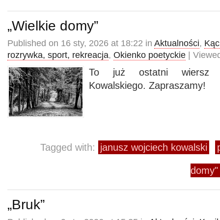
„Wielkie domy”
Published on 16 sty, 2026 at 18:22 in
Aktualności
,
Kąci
rozrywka, sport, rekreacja
,
Okienko poetyckie
| Viewed
To już ostatni wiersz 
Kowalskiego. Zapraszamy!
Tagged with:
janusz wojciech kowalski
domy"
„Bruk”