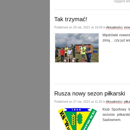
Tagged wi
Tak trzymać!
Published on 28 sie, 2021 at 18:09 in
Aktualności
,
inne
Wędrówki rowerow
zimą… czy już w
Rusza nowy sezon piłkarski
Published on 27 sie, 2021 at 11:26 in
Aktualności
,
piłk
Klub Sportowy 
sezonie piłkars
Sadownem.