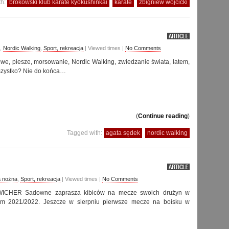
th:
brokowski klub karate kyokushinkai
karate
zbigniew wójcicki
,
Nordic Walking
,
Sport, rekreacja
| Viewed times |
No Comments
e, piesze, morsowanie, Nordic Walking, zwiedzanie świata, latem,
szystko? Nie do końca…
(
Continue reading
)
Tagged with:
agata sędek
nordic walking
a nożna
,
Sport, rekreacja
| Viewed times |
No Comments
WICHER Sadowne zaprasza kibiców na mecze swoich drużyn w
kim 2021/2022. Jeszcze w sierpniu pierwsze mecze na boisku w