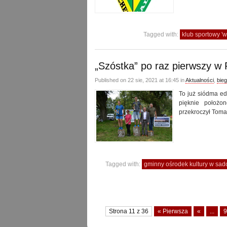
Tagged with:
klub sportowy '
„Szóstka” po raz pierwszy w
Published on 22 sie, 2021 at 16:45 in
Aktualności
,
bieg
To już siódma e
pięknie położo
przekroczył Toma
Tagged with:
gminny ośrodek kultury w s
Strona 11 z 36
« Pierwsza
«
...
9