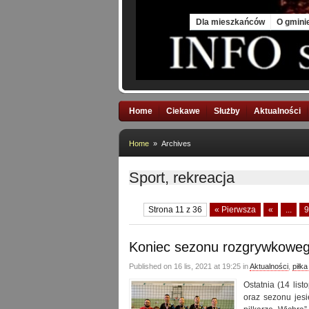
Fri, 7 Aug 2026
Dla mieszkańców
O gmini
Home
Ciekawe
Służby
Aktualności
Home
» Archives
Sport, rekreacja
Strona 11 z 36
« Pierwsza
«
...
9
Koniec sezonu rozgrywkoweg
Published on 16 lis, 2021 at 19:25 in
Aktualności
,
piłk
Ostatnia (14 lis
oraz sezonu jesi