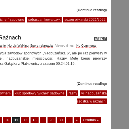
(
Continue reading
)
wicher" sadowne
sebastian kowalczyk
sezon piłkarski 2021/2022
 Rażnach
anie
,
Nordic Walking
,
Sport, rekreacja
| Viewed times |
No Comments
dycja zawodów sportowych „Nadbużańska 6”, ale po raz pierwszy w
nej, nadbużańskiej miejscowości Rażny. Metę biegu pierwszy
sz Gałązka z Płatkownicy z czasem 00:24:01.19.
(
Continue reading
)
adownem
klub sportowy 'wicher" sadowne
rażny
vii nadbużańska
szóstka w rażnach
10
11
12
13
...
20
30
...
»
Ostatnia »