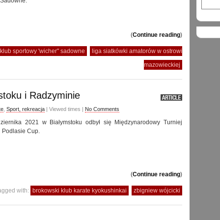
” Sadowne.
(
Continue reading
)
klub sportowy 'wicher" sadowne
liga siatkówki amatorów w ostrowi
mazowieckiej
toku i Radzyminie
te
,
Sport, rekreacja
| Viewed times |
No Comments
iernika 2021 w Białymstoku odbył się Międzynarodowy Turniej
 Podlasie Cup.
(
Continue reading
)
agged with:
brokowski klub karate kyokushinkai
zbigniew wójcicki