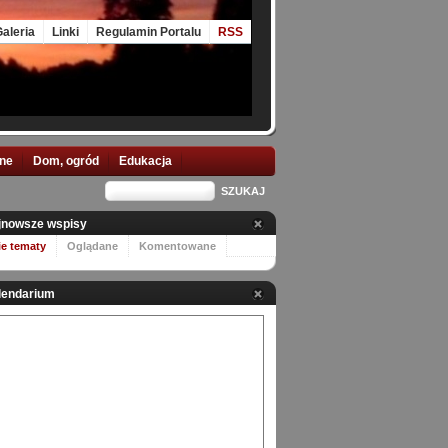
aleria
Linki
Regulamin Portalu
RSS
nne
Dom, ogród
Edukacja
jnowsze wspisy
ie tematy
Oglądane
Komentowane
lendarium