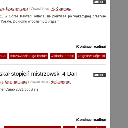
ate
,
Sport, rekreacja
| Viewed times |
No Comments
1 w Górze Kalwarii odbyła się pierwsza po wakacyjnej przerwie
 Karate. Do domu wróciliśmy z brązem.
(
Continue reading
)
nkai
mazowiecka liga karate
wiktoria tararuj
zbigniew wójcicki
skał stopień mistrzowski 4 Dan
ate
,
Sport, rekreacja
| Viewed times |
No Comments
er Camp 2021 odbył się.
(
Continue reading
)