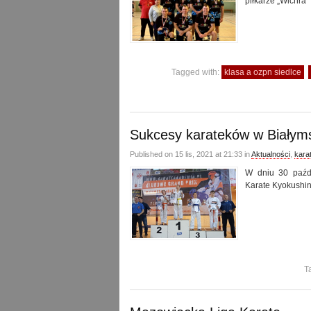
piłkarze „Wichra
Tagged with:
klasa a ozpn siedlce
Sukcesy karateków w Białyms
Published on 15 lis, 2021 at 21:33 in
Aktualności
,
kara
W dniu 30 paźdz
Karate Kyokushin
T