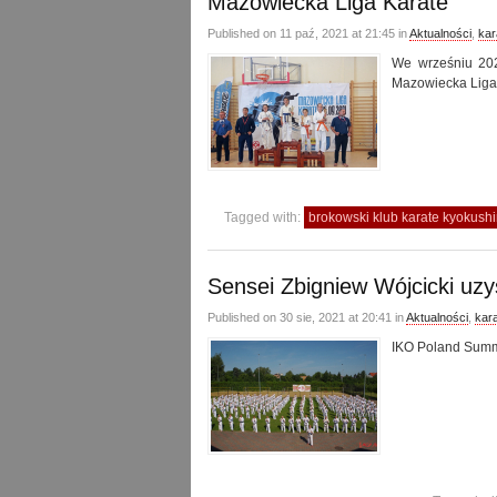
Mazowiecka Liga Karate
Published on 11 paź, 2021 at 21:45 in
Aktualności
,
kar
We wrześniu 202
Mazowiecka Liga
Tagged with:
brokowski klub karate kyokushi
Sensei Zbigniew Wójcicki uzy
Published on 30 sie, 2021 at 20:41 in
Aktualności
,
kar
IKO Poland Summ