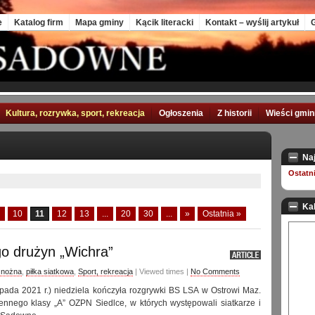
e
Katalog firm
Mapa gminy
Kącik literacki
Kontakt – wyślij artykuł
G
Kultura, rozrywka, sport, rekreacja
Ogłoszenia
Z historii
Wieści gmi
Na
Ostatn
Ka
10
11
12
13
...
20
30
...
»
Ostatnia »
o drużyn „Wichra”
a nożna
,
piłka siatkowa
,
Sport, rekreacja
| Viewed times |
No Comments
topada 2021 r.) niedziela kończyła rozgrywki BS LSA w Ostrowi Maz.
ennego klasy „A” OZPN Siedlce, w których występowali siatkarze i