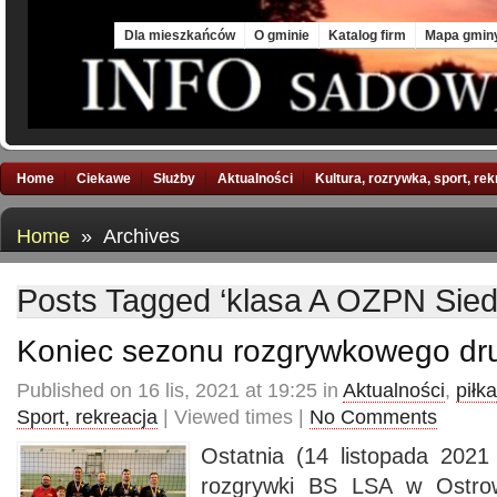
Sat, 8 Aug 2026
Dla mieszkańców
O gminie
Katalog firm
Mapa gmin
Home
Ciekawe
Służby
Aktualności
Kultura, rozrywka, sport, re
Home
» Archives
Posts Tagged ‘klasa A OZPN Sied
Koniec sezonu rozgrywkowego dru
Published on 16 lis, 2021 at 19:25 in
Aktualności
,
piłk
Sport, rekreacja
| Viewed times |
No Comments
Ostatnia (14 listopada 2021 
rozgrywki BS LSA w Ostro