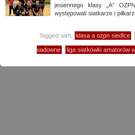
jesiennego klasy „A” OZPN
występowali siatkarze i piłka
Tagged with:
klasa a ozpn siedlce
sadowne
liga siatkówki amatorów 