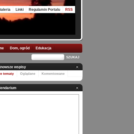
aleria
Linki
Regulamin Portalu
RSS
nne
Dom, ogród
Edukacja
jnowsze wspisy
ie tematy
Oglądane
Komentowane
lendarium