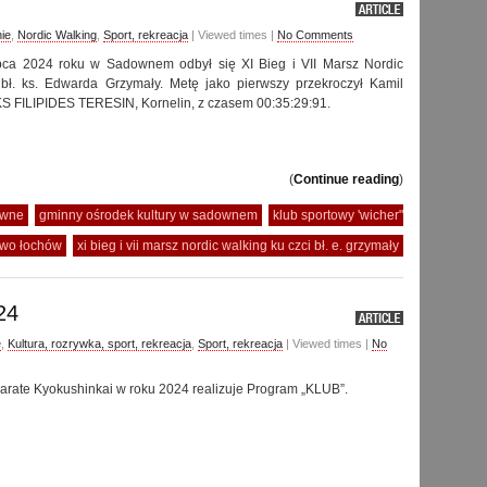
ie
,
Nordic Walking
,
Sport, rekreacja
| Viewed times |
No Comments
ipca 2024 roku w Sadownem odbył się XI Bieg i VII Marsz Nordic
 bł. ks. Edwarda Grzymały. Metę jako pierwszy przekroczył Kamil
S FILIPIDES TERESIN, Kornelin, z czasem 00:35:29:91.
(
Continue reading
)
owne
gminny ośrodek kultury w sadownem
klub sportowy 'wicher"
two łochów
xi bieg i vii marsz nordic walking ku czci bł. e. grzymały
24
e
,
Kultura, rozrywka, sport, rekreacja
,
Sport, rekreacja
| Viewed times |
No
arate Kyokushinkai w roku 2024 realizuje Program „KLUB”.