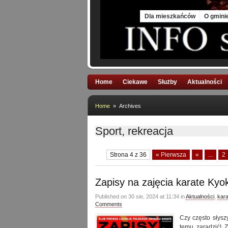
Fri, 7 Aug 2026
Dla mieszkańców
O gmini
Home
Ciekawe
Służby
Aktualności
Home
» Archives
Sport, rekreacja
Strona 4 z 36
« Pierwsza
«
...
2
Zapisy na zajęcia karate Kyo
Published on 30 sie, 2024 at 11:34 in
Aktualności
,
kara
Comments
Czy często słysz
temu zaradzić! 