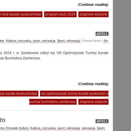
(
Continue reading
)
 klub karate kyokushinkai
program klub 2024
zbigniew wójcicki
ate
,
Kultura, rozrywka, sport, rekreacja
,
Sport, rekreacja
| Viewed times |
No
 2024 r. w Zambrowie odbył się VIII Ogólnopolski Turniej Karate
har Burmistrza Zambrowa.
(
Continue reading
)
lub karate kyokushinkai
viii ogólnopolski turniej karate kyokushin o
puchar burmistrza zambrowa
zbigniew wójcicki
użo
ny Ośrodek Kultury
,
Kultura, rozrywka, sport, rekreacja
,
rekreacja
,
Sport,