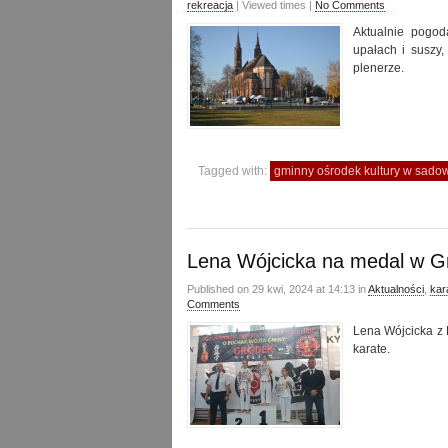
rekreacja
| Viewed times |
No Comments
Aktualnie pogod
upałach i suszy
plenerze.
Tagged with:
gminny ośrodek kultury w sad
Lena Wójcicka na medal w G
Published on 29 kwi, 2024 at 14:13 in
Aktualności
,
kar
Comments
Lena Wójcicka z 
karate.