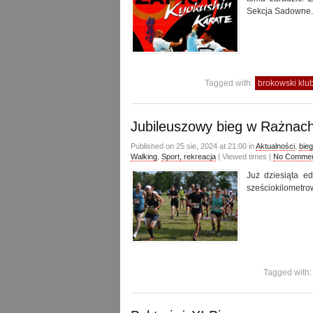
Sekcja Sadowne.
Tagged with:
brokowski klu
Jubileuszowy bieg w Rażnac
Published on 25 sie, 2024 at 21:00 in
Aktualności
,
bieg
Walking
,
Sport, rekreacja
| Viewed times |
No Comme
Już dziesiąta e
sześciokilometro
Tagged with