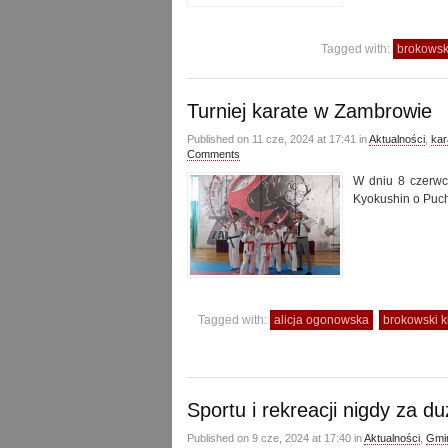
Tagged with:
brokowski
Turniej karate w Zambrowie
Published on 11 cze, 2024 at 17:41 in
Aktualności
,
kar
Comments
W dniu 8 czerwca
Kyokushin o Puc
Tagged with:
alicja ogonowska
brokowski k
Sportu i rekreacji nigdy za d
Published on 9 cze, 2024 at 17:40 in
Aktualności
,
Gmin