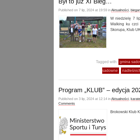
Był to już XI Bieg…
Published on 7 lip, 2024 at 19:59 in
Aktualności
,
biegan
W niedzielę 7 l
Walking ku czci
Skorupa, Klub UK
Tagged with:
gmina sad
sadowne
nadleśnic
Program „KLUB” – edycja 20
Published on 3 lip, 2024 at 12:14 in
Aktualności
,
karat
Comments
Brokowski Klub K