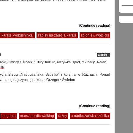
(
Continue reading
)
b karate kyokushinkai
zapisy na zajęcia karate
zbigniew wójcicki
h
anie
,
Gminny Ośrodek Kultury
,
Kultura, rozrywka, sport, rekreacja
,
Nordic
nts
dycja Biegu „Nadbużańska Szóstka” i kolejna w Rażnach. Ponad
wą trasę najszybciej pokonał Grzegorz Świętoń.
(
Continue reading
)
:
bieganie
marsz nordic walking
rażny
x nadbużańska szóstka