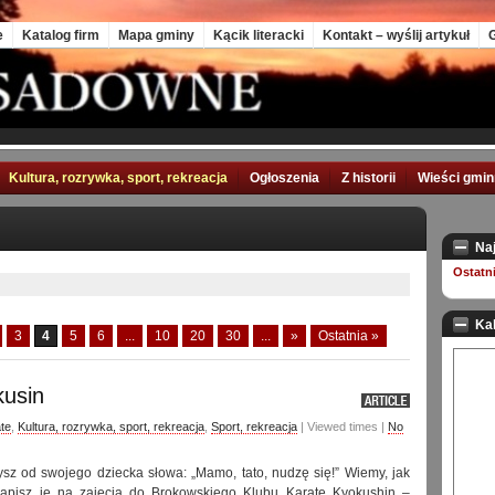
e
Katalog firm
Mapa gminy
Kącik literacki
Kontakt – wyślij artykuł
G
Kultura, rozrywka, sport, rekreacja
Ogłoszenia
Z historii
Wieści gmi
Na
Ostatn
Ka
3
4
5
6
...
10
20
30
...
»
Ostatnia »
kusin
te
,
Kultura, rozrywka, sport, rekreacja
,
Sport, rekreacja
| Viewed times |
No
ysz od swojego dziecka słowa: „Mamo, tato, nudzę się!” Wiemy, jak
Zapisz je na zajęcia do Brokowskiego Klubu Karate Kyokushin –