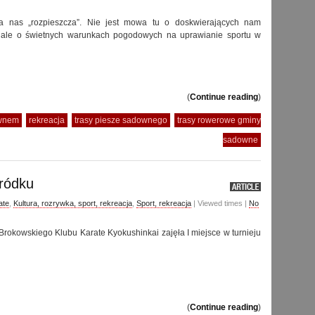
a nas „rozpieszcza”. Nie jest mowa tu o doskwierających nam
, ale o świetnych warunkach pogodowych na uprawianie sportu w
(
Continue reading
)
ownem
rekreacja
trasy piesze sadownego
trasy rowerowe gminy
sadowne
ródku
ate
,
Kultura, rozrywka, sport, rekreacja
,
Sport, rekreacja
| Viewed times |
No
Brokowskiego Klubu Karate Kyokushinkai zajęła I miejsce w turnieju
(
Continue reading
)