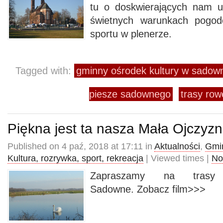
tu o doskwierających nam u
świetnych warunkach pogod
sportu w plenerze.
Tagged with:
gminny ośrodek kultury w sado
piesze sadownego
trasy ro
Piękna jest ta nasza Mała Ojczyz
Published on 4 paź, 2018 at 17:11 in
Aktualności
,
Gmin
Kultura, rozrywka, sport, rekreacja
| Viewed times |
No
Zapraszamy na trasy
Sadowne. Zobacz film>>>