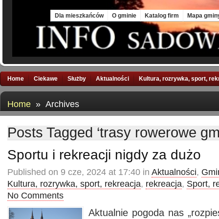
Thu, 6 Aug 2026
Dla mieszkańców
O gminie
Katalog firm
Mapa gmin
Home
Ciekawe
Służby
Aktualności
Kultura, rozrywka, sport, re
Home
» Archives
Posts Tagged ‘trasy rowerowe g
Sportu i rekreacji nigdy za dużo
Published on 9 cze, 2024 at 17:40 in
Aktualności
,
Gmin
Kultura, rozrywka, sport, rekreacja
,
rekreacja
,
Sport, r
No Comments
Aktualnie pogoda nas „rozpie