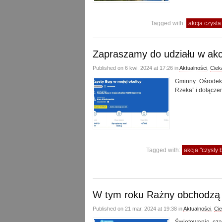
Tagged with:
akcja czysta
Zapraszamy do udziału w akcj
Published on 6 kwi, 2024 at 17:26 in
Aktualności
,
Ciek
Gminny Ośrodek
Rzeka” i dołączen
Tagged with:
akcja "czysty 
W tym roku Rażny obchodzą s
Published on 21 mar, 2024 at 19:38 in
Aktualności
,
Ci