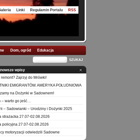
aleria
Linki
Regulamin Portalu
RSS
nne
Dom, ogród
Edukacja
jnowsze wpisy
 remont? Zajrzyj do Mrówki!
TNIKI EMIGRANTÓW. AMERYKA POŁUDNIOWA
szamy na Dożynki w Sadownem!
 – warto go jeść…
orii – Sadowianki – Urodziny i Dożynki 2025
a strażacka 27.07-02.08.2026
a policyjna 27.07-02.08.2026
icy motoryzacji odwiedzili Sadowne