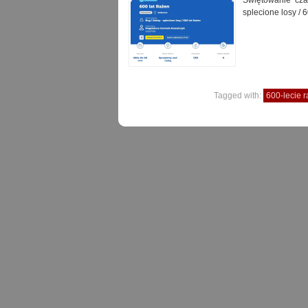
Świętowanie cza
splecione losy / 
Tagged with:
600-lecie 