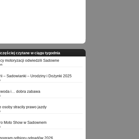
częściej czytane w ciągu tygodnia
icy motoryzacji odwiedzili Sadowne
ws
orii – Sadowianki – Urodziny i Dożynki 2025
s
 woda i… dobra zabawa
s
e osoby straciły prawo jazdy
s
tro Moto Show w Sadownem
s
nogram odbioru odpadów 2026