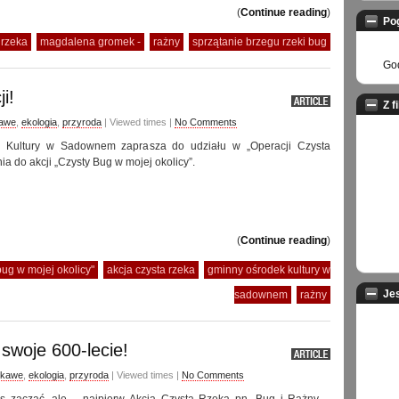
(
Continue reading
)
Po
 rzeka
magdalena gromek -
rażny
sprzątanie brzegu rzeki bug
God
i!
Z f
awe
,
ekologia
,
przyroda
| Viewed times |
No Comments
 Kultury w Sadownem zaprasza do udziału w „Operacji Czysta
ia do akcji „Czysty Bug w mojej okolicy”.
(
Continue reading
)
bug w mojej okolicy"
akcja czysta rzeka
gminny ośrodek kultury w
Je
sadownem
rażny
woje 600-lecie!
ekawe
,
ekologia
,
przyroda
| Viewed times |
No Comments