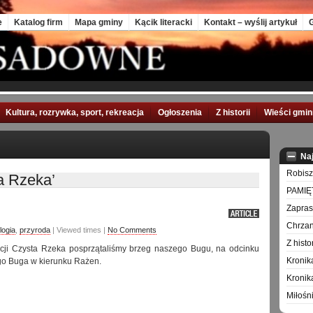
e
Katalog firm
Mapa gminy
Kącik literacki
Kontakt – wyślij artykuł
G
Kultura, rozrywka, sport, rekreacja
Ogłoszenia
Z historii
Wieści gmi
Na
Robisz
a Rzeka’
PAMIĘ
Zapra
Chrzan
logia
,
przyroda
| Viewed times |
No Comments
Z hist
ji Czysta Rzeka posprzątaliśmy brzeg naszego Bugu, na odcinku
Kronik
go Buga w kierunku Rażen.
Kronik
Miłośn