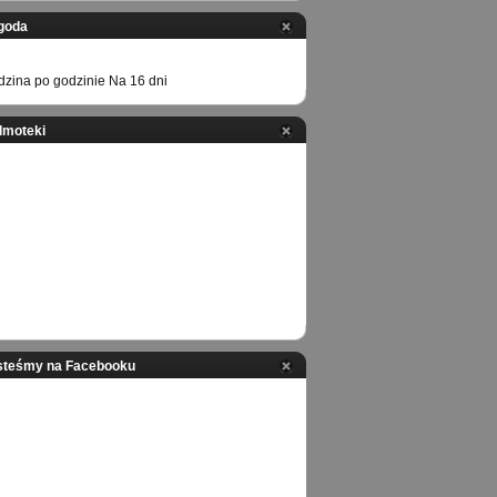
goda
zina po godzinie
Na 16 dni
ilmoteki
steśmy na Facebooku