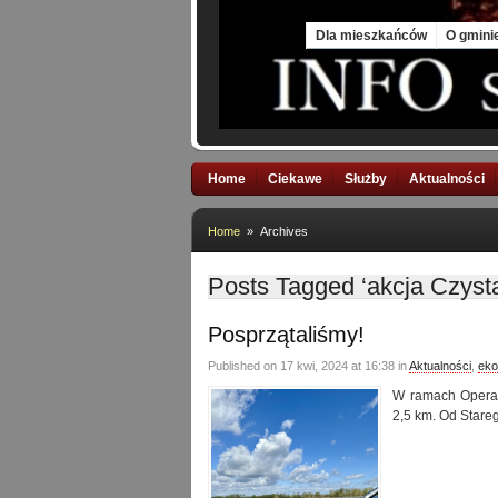
Thu, 6 Aug 2026
Dla mieszkańców
O gmini
Home
Ciekawe
Służby
Aktualności
Home
» Archives
Posts Tagged ‘akcja Czyst
Posprzątaliśmy!
Published on 17 kwi, 2024 at 16:38 in
Aktualności
,
eko
W ramach Operac
2,5 km. Od Stare