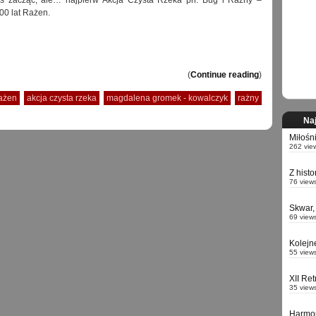
s zacząć, ale… najpierw Akcja Czysta Rzeka pn. Bug i Rażny –
600 lat Rażen.
(
Continue reading
)
rażen
akcja czysta rzeka
magdalena gromek - kowalczyk
rażny
Naj
Miłośn
262 vie
Z hist
76 view
Skwar,
69 view
Kolejn
55 view
XII Re
35 view
Harmo