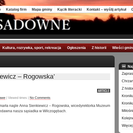
e
Katalog firm
Mapa gminy
Kącik literacki
Kontakt – wyślij artykuł
G
Kultura, rozrywka, sport, rekreacja
Ogłoszenia
Z historii
Wieści gmi
Na
Zapra
iewicz – Rogowska’
Chrzan
Z hist
Kronik
awe
| Viewed times |
No Comments
Kronik
 zmarła nagle Anna Sienkiewicz – Rogowska, wicedyrektorka Muzeum
Miłośn
iedawna nasza sąsiadka w Wilczogębach.
Kolejn
Więcej 