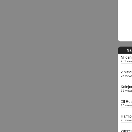
Naj
Miłośn
251 vie
Z hist
75 view
Kolejn
55 view
XII Re
35 view
Harmo
25 view
Więcej 