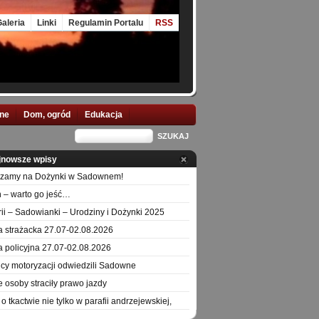
aleria
Linki
Regulamin Portalu
RSS
nne
Dom, ogród
Edukacja
jnowsze wpisy
szamy na Dożynki w Sadownem!
 – warto go jeść…
orii – Sadowianki – Urodziny i Dożynki 2025
a strażacka 27.07-02.08.2026
a policyjna 27.07-02.08.2026
icy motoryzacji odwiedzili Sadowne
e osoby straciły prawo jazdy
o tkactwie nie tylko w parafii andrzejewskiej,