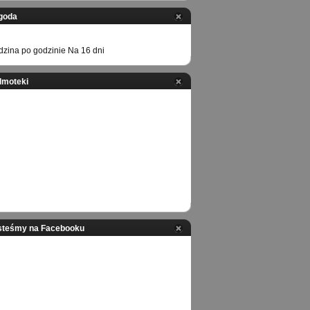
goda
zina po godzinie
Na 16 dni
ilmoteki
steśmy na Facebooku