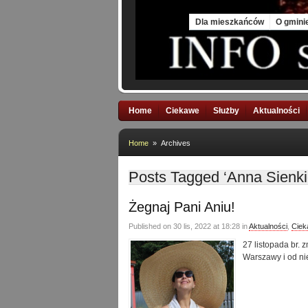
Thu, 6 Aug 2026
Dla mieszkańców
O gmini
Home
Ciekawe
Służby
Aktualności
Home
» Archives
Posts Tagged ‘Anna Sienk
Żegnaj Pani Aniu!
Published on 30 lis, 2022 at 18:28 in
Aktualności
,
Ciek
27 listopada br.
Warszawy i od n