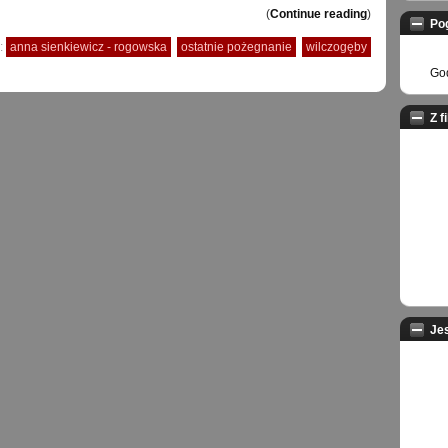
(
Continue reading
)
Po
:
anna sienkiewicz - rogowska
ostatnie pożegnanie
wilczogęby
God
Z f
Je