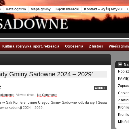
e
Katalog firm
Mapa gminy
Kącik literacki
Kontakt – wyślij artykuł
G
Kultura, rozrywka, sport, rekreacja
Ogłoszenia
Z historii
Wieści gmi
Na
Robisz
ady Gminy Sadowne 2024 – 2029’
PAMIĘ
e
Zapra
Chrzan
ci gminne
| Viewed times |
No Comments
Z hist
u w Sali Konferencyjnej Urzędu Gminy Sadowne odbyła się I Sesja
Kronik
wne kadencji 2024 – 2029.
Kronik
Miłośn