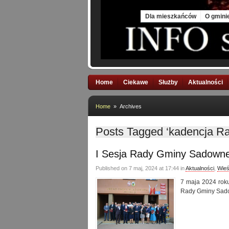
Thu, 6 Aug 2026
Dla mieszkańców
O gmini
Home
Ciekawe
Służby
Aktualności
Home
» Archives
Posts Tagged ‘kadencja R
I Sesja Rady Gminy Sadown
Published on 7 maj, 2024 at 17:44 in
Aktualności
,
Wieś
7 maja 2024 rok
Rady Gminy Sado