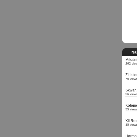
Naj
Miłośn
262 vie
Z hist
76 view
Skwar,
56 view
Kolejn
55 view
XII Re
35 view
Harmo