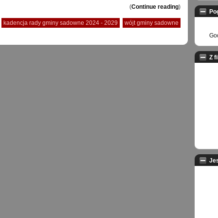
(
Continue reading
)
Po
kadencja rady gminy sadowne 2024 - 2029
wójt gminy sadowne
God
Z f
Je