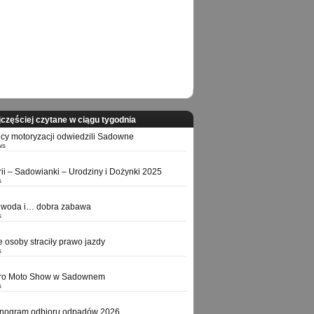
częściej czytane w ciągu tygodnia
icy motoryzacji odwiedzili Sadowne
ws
orii – Sadowianki – Urodziny i Dożynki 2025
s
 woda i… dobra zabawa
s
e osoby straciły prawo jazdy
s
tro Moto Show w Sadownem
s
nogram odbioru odpadów 2026