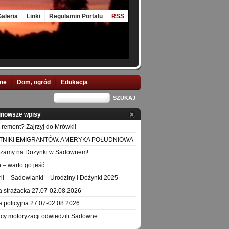
aleria
Linki
Regulamin Portalu
RSS
nne
Dom, ogród
Edukacja
jnowsze wpisy
 remont? Zajrzyj do Mrówki!
TNIKI EMIGRANTÓW. AMERYKA POŁUDNIOWA
szamy na Dożynki w Sadownem!
 – warto go jeść…
orii – Sadowianki – Urodziny i Dożynki 2025
a strażacka 27.07-02.08.2026
a policyjna 27.07-02.08.2026
icy motoryzacji odwiedzili Sadowne