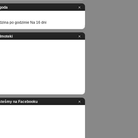
goda
zina po godzinie
Na 16 dni
ilmoteki
steśmy na Facebooku