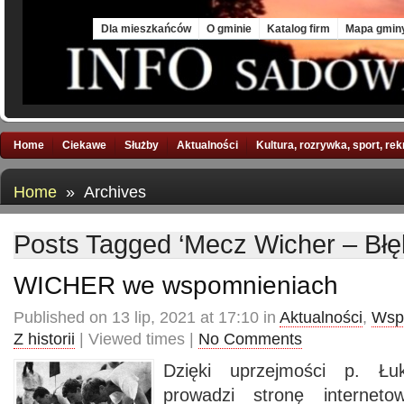
Sat, 8 Aug 2026
Dla mieszkańców
O gminie
Katalog firm
Mapa gmin
Home
Ciekawe
Służby
Aktualności
Kultura, rozrywka, sport, re
Home
» Archives
Posts Tagged ‘Mecz Wicher – Błęk
WICHER we wspomnieniach
Published on 13 lip, 2021 at 17:10 in
Aktualności
,
Wsp
Z historii
| Viewed times |
No Comments
Dzięki uprzejmości p. Łu
prowadzi stronę interneto