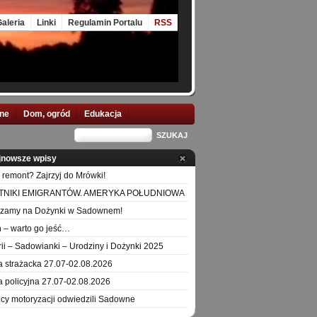
aleria
Linki
Regulamin Portalu
RSS
nne
Dom, ogród
Edukacja
jnowsze wpisy
 remont? Zajrzyj do Mrówki!
TNIKI EMIGRANTÓW. AMERYKA POŁUDNIOWA
szamy na Dożynki w Sadownem!
 – warto go jeść…
orii – Sadowianki – Urodziny i Dożynki 2025
a strażacka 27.07-02.08.2026
a policyjna 27.07-02.08.2026
icy motoryzacji odwiedzili Sadowne