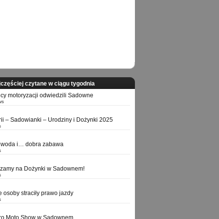
częściej czytane w ciągu tygodnia
icy motoryzacji odwiedzili Sadowne
ws
orii – Sadowianki – Urodziny i Dożynki 2025
s
 woda i… dobra zabawa
s
szamy na Dożynki w Sadownem!
s
e osoby straciły prawo jazdy
s
tro Moto Show w Sadownem