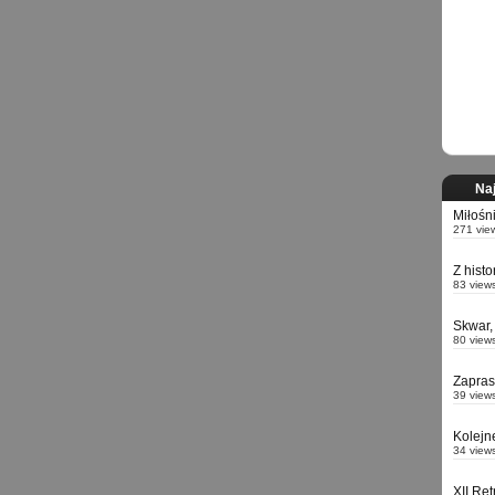
Naj
Miłośn
271 vie
Z hist
83 view
Skwar,
80 view
Zapra
39 view
Kolejn
34 view
XII Re