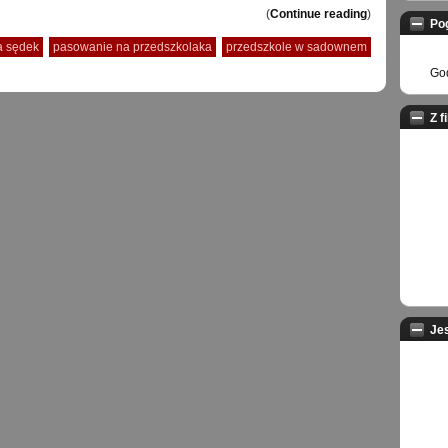
(
Continue reading
)
Po
a sędek
pasowanie na przedszkolaka
przedszkole w sadownem
God
Z f
Je