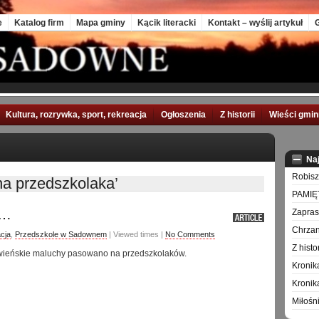
e
Katalog firm
Mapa gminy
Kącik literacki
Kontakt – wyślij artykuł
G
Kultura, rozrywka, sport, rekreacja
Ogłoszenia
Z historii
Wieści gmi
Na
Robisz
a przedszkolaka’
PAMIĘ
a…
Zapra
Chrzan
cja
,
Przedszkole w Sadownem
| Viewed times |
No Comments
Z hist
owieńskie maluchy pasowano na przedszkolaków.
Kronik
Kronik
Miłośn