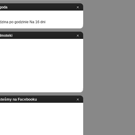
goda
zina po godzinie
Na 16 dni
ilmoteki
steśmy na Facebooku