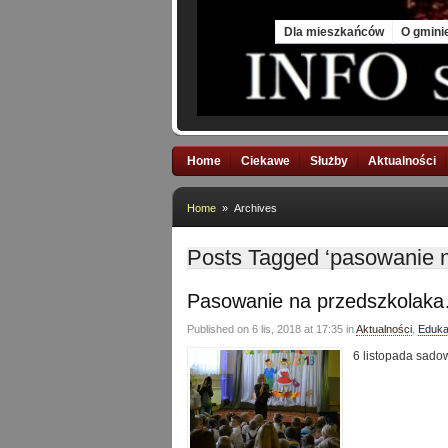
Sat, 8 Aug 2026
Dla mieszkańców
O gmini
Home
Ciekawe
Służby
Aktualności
Home
» Archives
Posts Tagged ‘pasowanie n
Pasowanie na przedszkolak
Published on 6 lis, 2018 at 17:35 in
Aktualności
,
Eduka
6 listopada sad